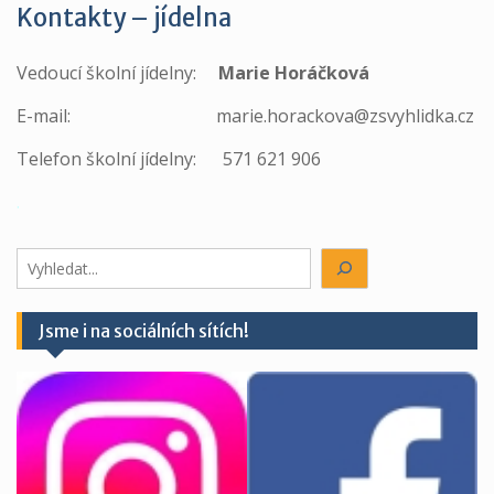
Kontakty – jídelna
Vedoucí školní jídelny:
Marie Horáčková
E-mail: marie.horackova@zsvyhlidka.cz
Telefon školní jídelny: 571 621 906
.
Hledáte
něco?
Jsme i na sociálních sítích!