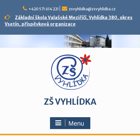
Skip
to
+420 571 614 221
zsvyhlidka@zsvyhlidka.cz
content
Základní škola Valašské Meziříčí, Vyhlídka 380, okres
Vsetín, příspěvková organizace
ZŠ VYHLÍDKA
Menu