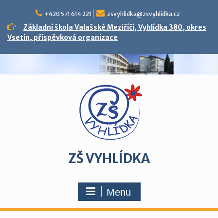
Skip
to
+420 571 614 221
zsvyhlidka@zsvyhlidka.cz
content
Základní škola Valašské Meziříčí, Vyhlídka 380, okres
Vsetín, příspěvková organizace
ZŠ VYHLÍDKA
Menu