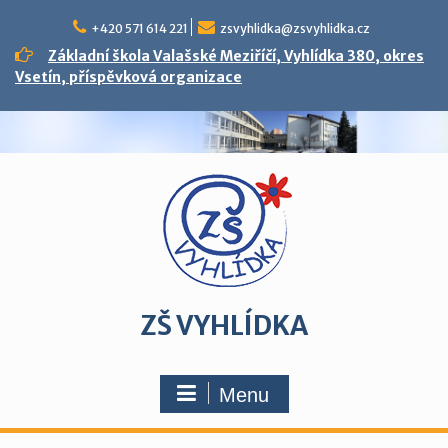
Skip
to
+420 571 614 221
zsvyhlidka@zsvyhlidka.cz
content
Základní škola Valašské Meziříčí, Vyhlídka 380, okres
Vsetín, příspěvková organizace
ZŠ VYHLÍDKA
Menu