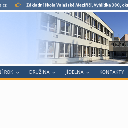
a.cz
Základní škola Valašské Meziříčí, Vyhlídka 380, o
Í ROK
DRUŽINA
JÍDELNA
KONTAKTY