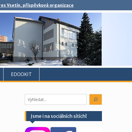
kres Vsetín, příspěvková organizace
EDOOKIT
Hledáte
něco?
Jsme i na sociálních sítích!