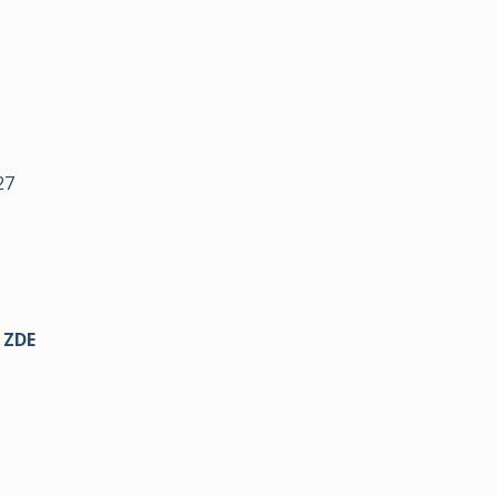
27
y
ZDE