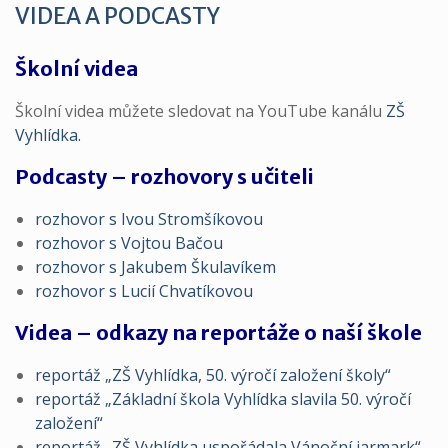
VIDEA A PODCASTY
Školní videa
Školní videa můžete sledovat na YouTube kanálu
ZŠ
Vyhlídka.
Podcasty – rozhovory s učiteli
rozhovor s Ivou Stromšíkovou
rozhovor s Vojtou Bačou
rozhovor s Jakubem Škulavíkem
rozhovor s Lucií Chvatíkovou
Videa – odkazy na reportáže o naší škole
reportáž „ZŠ Vyhlídka, 50. výročí založení školy“
reportáž „Základní škola Vyhlídka slavila 50. výročí
založení“
reportáž „ZŠ Vyhlídka uspořádala Vánoční jarmark“