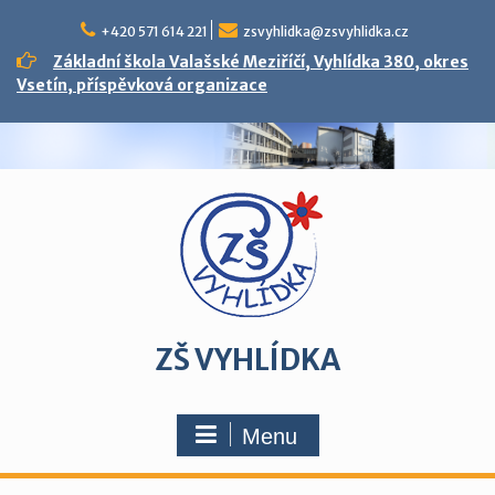
Skip
to
+420 571 614 221
zsvyhlidka@zsvyhlidka.cz
content
Základní škola Valašské Meziříčí, Vyhlídka 380, okres
Vsetín, příspěvková organizace
ZŠ VYHLÍDKA
Menu