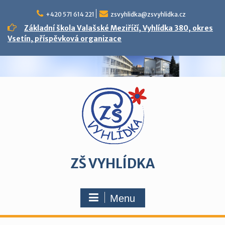
Skip
to
+420 571 614 221
zsvyhlidka@zsvyhlidka.cz
content
Základní škola Valašské Meziříčí, Vyhlídka 380, okres
Vsetín, příspěvková organizace
ZŠ VYHLÍDKA
Menu