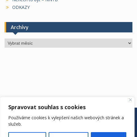
ODKAZY
Archívy
Archívy
Spravovat souhlas s cookies
ÚŘEDNÍ DESKA
ŠKOLA
ŠKOLNÍ ROK
DRUŽINA
Používáme cookies k vylepšení našich webových stránek a
JÍDELNA
KONTAKTY
EDOOKIT
služeb.
ZŠ Vyhlídka. Copyright. All rights reserved.