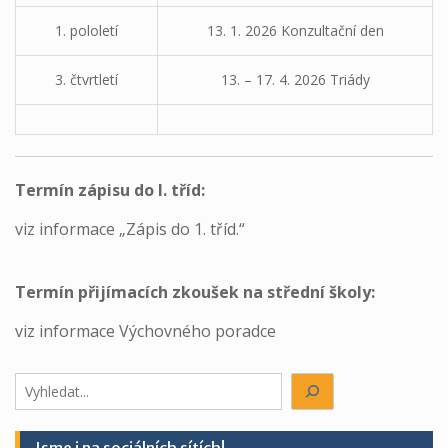
1. pololetí
13. 1. 2026 Konzultační den
3. čtvrtletí
13. – 17. 4. 2026 Triády
Termín zápisu do I. tříd:
viz informace „Zápis do 1. tříd.“
Termín přijímacích zkoušek na střední školy:
viz informace Výchovného poradce
Hledáte
něco?
Jsme i na sociálních sítích!