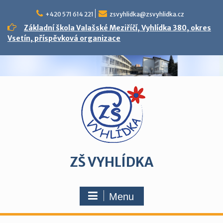
Skip
to
+420 571 614 221
zsvyhlidka@zsvyhlidka.cz
content
Základní škola Valašské Meziříčí, Vyhlídka 380, okres
Vsetín, příspěvková organizace
ZŠ VYHLÍDKA
Menu