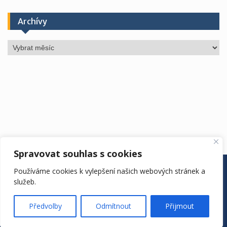
Archívy
Archívy
Spravovat souhlas s cookies
ÚŘEDNÍ DESKA
ŠKOLA
ŠKOLNÍ ROK
DRUŽINA
Používáme cookies k vylepšení našich webových stránek a
JÍDELNA
KONTAKTY
EDOOKIT
služeb.
ZŠ Vyhlídka. Copyright. All rights reserved.
Proudly powered by WordPress
|
Education Hub by
WEN
Předvolby
Odmítnout
Přijmout
Themes