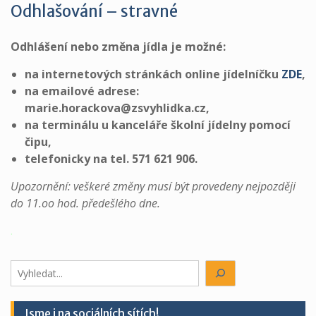
Odhlašování – stravné
Odhlášení nebo změna jídla je možné:
na internetových stránkách online jídelníčku
ZDE
,
na emailové adrese:
marie.horackova@zsvyhlidka.cz,
na terminálu u kanceláře školní jídelny pomocí
čipu,
telefonicky na tel. 571 621 906.
Upozornění: veškeré změny musí být provedeny nejpozději
do 11.oo hod. předešlého dne.
.
Hledáte
něco?
Jsme i na sociálních sítích!