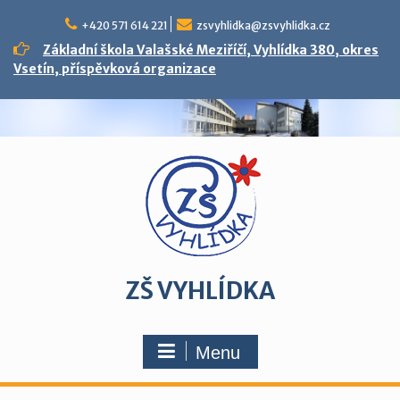
Skip
to
+420 571 614 221
zsvyhlidka@zsvyhlidka.cz
content
Základní škola Valašské Meziříčí, Vyhlídka 380, okres
Vsetín, příspěvková organizace
ZŠ VYHLÍDKA
Menu