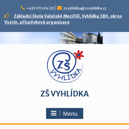
Skip
to
+420 571 614 221
zsvyhlidka@zsvyhlidka.cz
content
Základní škola Valašské Meziříčí, Vyhlídka 380, okres
Vsetín, příspěvková organizace
ZŠ VYHLÍDKA
Menu