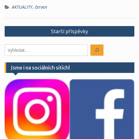
AKTUALITY
,
červen
Navigace
Starší příspěvky
pro
příspěvky
Hledáte
něco?
Jsme i na sociálních sítích!