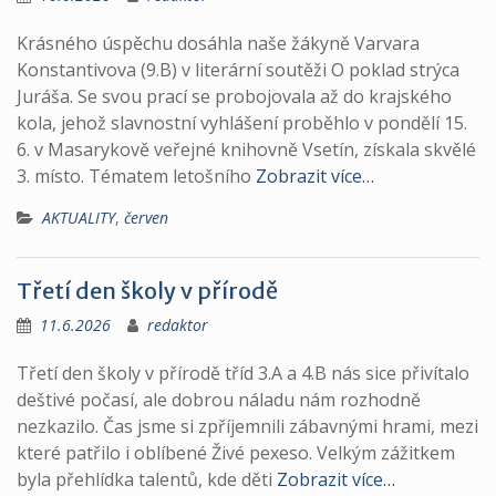
Krásného úspěchu dosáhla naše žákyně Varvara
Konstantivova (9.B) v literární soutěži O poklad strýca
Juráša. Se svou prací se probojovala až do krajského
kola, jehož slavnostní vyhlášení proběhlo v pondělí 15.
6. v Masarykově veřejné knihovně Vsetín, získala skvělé
3. místo. Tématem letošního
Zobrazit více…
AKTUALITY
,
červen
Třetí den školy v přírodě
11.6.2026
redaktor
Třetí den školy v přírodě tříd 3.A a 4.B nás sice přivítalo
deštivé počasí, ale dobrou náladu nám rozhodně
nezkazilo. Čas jsme si zpříjemnili zábavnými hrami, mezi
které patřilo i oblíbené Živé pexeso. Velkým zážitkem
byla přehlídka talentů, kde děti
Zobrazit více…