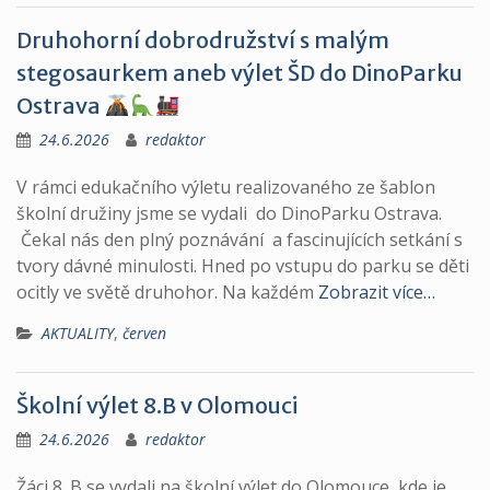
Druhohorní dobrodružství s malým
stegosaurkem aneb výlet ŠD do DinoParku
Ostrava
24.6.2026
redaktor
V rámci edukačního výletu realizovaného ze šablon
školní družiny jsme se vydali do DinoParku Ostrava.
Čekal nás den plný poznávání a fascinujících setkání s
tvory dávné minulosti. Hned po vstupu do parku se děti
ocitly ve světě druhohor. Na každém
Zobrazit více…
AKTUALITY
,
červen
Školní výlet 8.B v Olomouci
24.6.2026
redaktor
Žáci 8. B se vydali na školní výlet do Olomouce, kde je