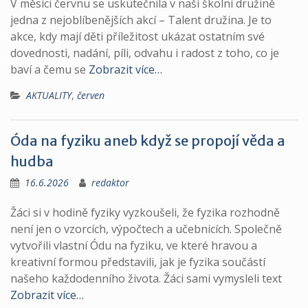
V měsíci červnu se uskutečnila v naší školní družině
jedna z nejoblíbenějších akcí – Talent družina. Je to
akce, kdy mají děti příležitost ukázat ostatním své
dovednosti, nadání, píli, odvahu i radost z toho, co je
baví a čemu se
Zobrazit více…
AKTUALITY
,
červen
Óda na fyziku aneb když se propojí věda a
hudba
16.6.2026
redaktor
Žáci si v hodině fyziky vyzkoušeli, že fyzika rozhodně
není jen o vzorcích, výpočtech a učebnicích. Společně
vytvořili vlastní Ódu na fyziku, ve které hravou a
kreativní formou představili, jak je fyzika součástí
našeho každodenního života. Žáci sami vymysleli text
Zobrazit více…