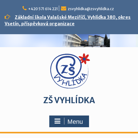
Skip
to
+420 571 614 221
zsvyhlidka@zsvyhlidka.cz
content
Základní škola Valašské Meziříčí, Vyhlídka 380, okres
Vsetín, příspěvková organizace
ZŠ VYHLÍDKA
Menu