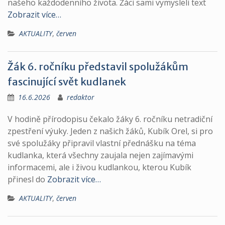
našeho každodenního života. Žáci sami vymysleli text
Zobrazit více…
AKTUALITY
,
červen
Žák 6. ročníku představil spolužákům
fascinující svět kudlanek
16.6.2026
redaktor
V hodině přírodopisu čekalo žáky 6. ročníku netradiční
zpestření výuky. Jeden z našich žáků, Kubík Orel, si pro
své spolužáky připravil vlastní přednášku na téma
kudlanka, která všechny zaujala nejen zajímavými
informacemi, ale i živou kudlankou, kterou Kubík
přinesl do
Zobrazit více…
AKTUALITY
,
červen