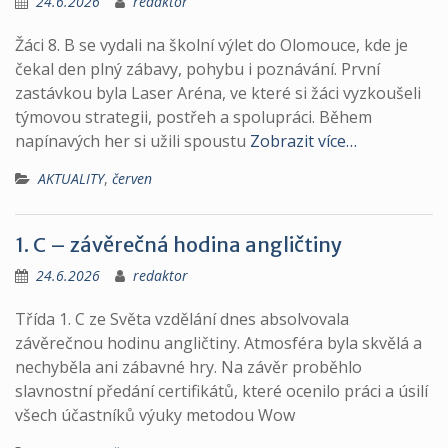
24.6.2026
redaktor
Žáci 8. B se vydali na školní výlet do Olomouce, kde je
čekal den plný zábavy, pohybu i poznávání. První
zastávkou byla Laser Aréna, ve které si žáci vyzkoušeli
týmovou strategii, postřeh a spolupráci. Během
napínavých her si užili spoustu
Zobrazit více…
AKTUALITY
,
červen
1. C – závěrečná hodina angličtiny
24.6.2026
redaktor
Třída 1. C ze Světa vzdělání dnes absolvovala
závěrečnou hodinu angličtiny. Atmosféra byla skvělá a
nechyběla ani zábavné hry. Na závěr proběhlo
slavnostní předání certifikátů, které ocenilo práci a úsilí
všech účastníků výuky metodou Wow