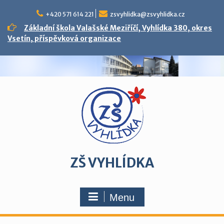
Skip
to
+420 571 614 221
zsvyhlidka@zsvyhlidka.cz
content
Základní škola Valašské Meziříčí, Vyhlídka 380, okres
Vsetín, příspěvková organizace
ZŠ VYHLÍDKA
Menu