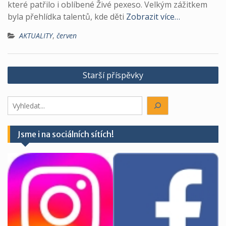
které patřilo i oblíbené Živé pexeso. Velkým zážitkem
byla přehlídka talentů, kde děti
Zobrazit více…
AKTUALITY
,
červen
Navigace
Starší příspěvky
pro
příspěvky
Hledáte
něco?
Jsme i na sociálních sítích!