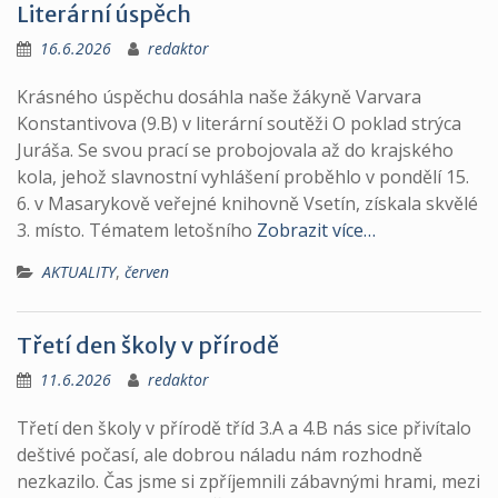
Literární úspěch
16.6.2026
redaktor
Krásného úspěchu dosáhla naše žákyně Varvara
Konstantivova (9.B) v literární soutěži O poklad strýca
Juráša. Se svou prací se probojovala až do krajského
kola, jehož slavnostní vyhlášení proběhlo v pondělí 15.
6. v Masarykově veřejné knihovně Vsetín, získala skvělé
3. místo. Tématem letošního
Zobrazit více…
AKTUALITY
,
červen
Třetí den školy v přírodě
11.6.2026
redaktor
Třetí den školy v přírodě tříd 3.A a 4.B nás sice přivítalo
deštivé počasí, ale dobrou náladu nám rozhodně
nezkazilo. Čas jsme si zpříjemnili zábavnými hrami, mezi