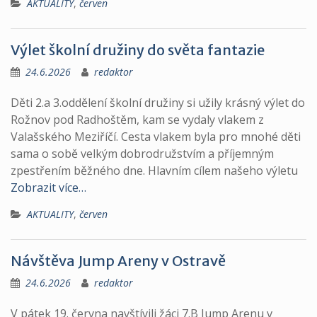
AKTUALITY
,
červen
Výlet školní družiny do světa fantazie
24.6.2026
redaktor
Děti 2.a 3.oddělení školní družiny si užily krásný výlet do
Rožnov pod Radhoštěm, kam se vydaly vlakem z
Valašského Meziříčí. Cesta vlakem byla pro mnohé děti
sama o sobě velkým dobrodružstvím a příjemným
zpestřením běžného dne. Hlavním cílem našeho výletu
Zobrazit více…
AKTUALITY
,
červen
Návštěva Jump Areny v Ostravě
24.6.2026
redaktor
V pátek 19. června navštívili žáci 7.B Jump Arenu v