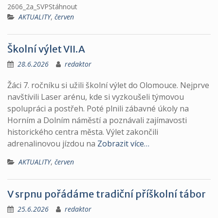
2606_2a_SVPStáhnout
AKTUALITY
,
červen
Školní výlet VII.A
28.6.2026
redaktor
Žáci 7. ročníku si užili školní výlet do Olomouce. Nejprve
navštívili Laser arénu, kde si vyzkoušeli týmovou
spolupráci a postřeh. Poté plnili zábavné úkoly na
Horním a Dolním náměstí a poznávali zajímavosti
historického centra města. Výlet zakončili
adrenalinovou jízdou na
Zobrazit více…
AKTUALITY
,
červen
V srpnu pořádáme tradiční příškolní tábor
25.6.2026
redaktor