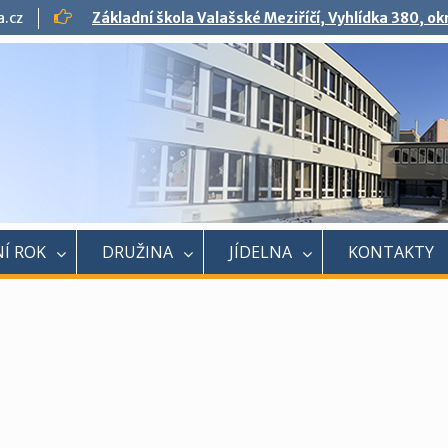
a.cz
Základní škola Valašské Meziříčí, Vyhlídka 380, o
Í ROK
DRUŽINA
JÍDELNA
KONTAKTY