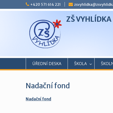
Skip
+420 571 614 221
zsvyhlidka@zsvyhlidk
to
content
ZŠ VYHLÍDKA
ÚŘEDNÍ DESKA
ŠKOLA
ŠKOLN
Nadační fond
Nadační fond