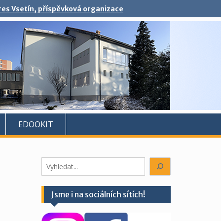
kres Vsetín, příspěvková organizace
EDOOKIT
Hledáte
něco?
Jsme i na sociálních sítích!