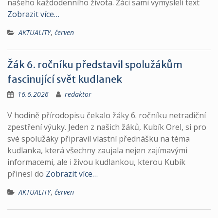
našeho každodenního života. Žáci sami vymysleli text
Zobrazit více…
AKTUALITY
,
červen
Žák 6. ročníku představil spolužákům
fascinující svět kudlanek
16.6.2026
redaktor
V hodině přírodopisu čekalo žáky 6. ročníku netradiční
zpestření výuky. Jeden z našich žáků, Kubík Orel, si pro
své spolužáky připravil vlastní přednášku na téma
kudlanka, která všechny zaujala nejen zajímavými
informacemi, ale i živou kudlankou, kterou Kubík
přinesl do
Zobrazit více…
AKTUALITY
,
červen