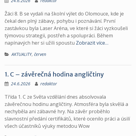
24.6.2026
redaktor
Žáci 8. B se vydali na školní výlet do Olomouce, kde je
čekal den plný zábavy, pohybu i poznávání. První
zastávkou byla Laser Aréna, ve které si žáci vyzkoušeli
týmovou strategii, postřeh a spolupráci. Během
napínavých her si užili spoustu
Zobrazit více…
AKTUALITY
,
červen
1. C – závěrečná hodina angličtiny
24.6.2026
redaktor
Třída 1. C ze Světa vzdělání dnes absolvovala
závěrečnou hodinu angličtiny. Atmosféra byla skvělá a
nechyběla ani zábavné hry. Na závěr proběhlo
slavnostní předání certifikátů, které ocenilo práci a úsilí
všech účastníků výuky metodou Wow