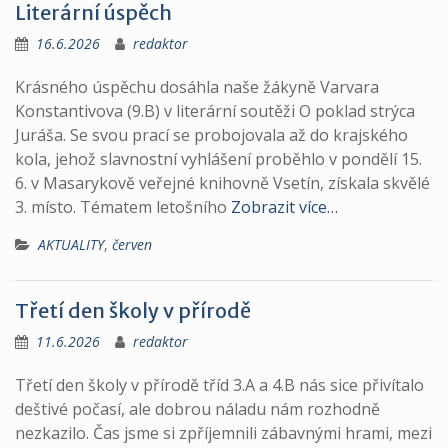
Literární úspěch
16.6.2026
redaktor
Krásného úspěchu dosáhla naše žákyně Varvara
Konstantivova (9.B) v literární soutěži O poklad strýca
Juráša. Se svou prací se probojovala až do krajského
kola, jehož slavnostní vyhlášení proběhlo v pondělí 15.
6. v Masarykově veřejné knihovně Vsetín, získala skvělé
3. místo. Tématem letošního
Zobrazit více…
AKTUALITY
,
červen
Třetí den školy v přírodě
11.6.2026
redaktor
Třetí den školy v přírodě tříd 3.A a 4.B nás sice přivítalo
deštivé počasí, ale dobrou náladu nám rozhodně
nezkazilo. Čas jsme si zpříjemnili zábavnými hrami, mezi