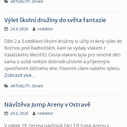
AKTUALITY
,
červen
Výlet školní družiny do světa fantazie
24.6.2026
redaktor
Děti 2.a 3.oddělení školní družiny si užily krásný výlet do
Rožnov pod Radhoštěm, kam se vydaly vlakem z
Valašského Meziříčí. Cesta vlakem byla pro mnohé děti
sama o sobě velkým dobrodružstvím a příjemným
zpestřením běžného dne. Hlavním cílem našeho výletu
Zobrazit více…
AKTUALITY
,
červen
Návštěva Jump Areny v Ostravě
24.6.2026
redaktor
V pátek 19. června navštívili žáci 7.B Jump Arenu v