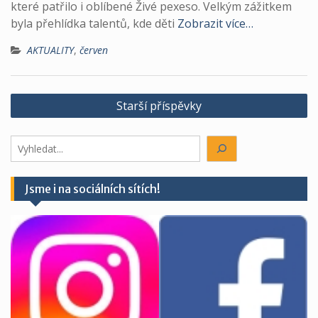
které patřilo i oblíbené Živé pexeso. Velkým zážitkem
byla přehlídka talentů, kde děti
Zobrazit více…
AKTUALITY
,
červen
Navigace
Starší příspěvky
pro
příspěvky
Hledáte
něco?
Jsme i na sociálních sítích!