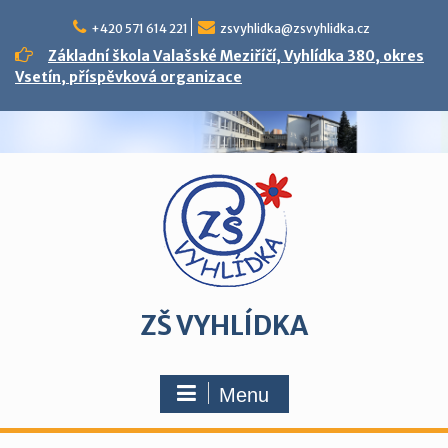
Skip
to
+420 571 614 221
zsvyhlidka@zsvyhlidka.cz
content
Základní škola Valašské Meziříčí, Vyhlídka 380, okres
Vsetín, příspěvková organizace
ZŠ VYHLÍDKA
Menu