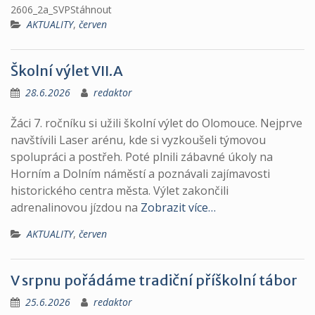
2606_2a_SVPStáhnout
AKTUALITY
,
červen
Školní výlet VII.A
28.6.2026
redaktor
Žáci 7. ročníku si užili školní výlet do Olomouce. Nejprve
navštívili Laser arénu, kde si vyzkoušeli týmovou
spolupráci a postřeh. Poté plnili zábavné úkoly na
Horním a Dolním náměstí a poznávali zajímavosti
historického centra města. Výlet zakončili
adrenalinovou jízdou na
Zobrazit více…
AKTUALITY
,
červen
V srpnu pořádáme tradiční příškolní tábor
25.6.2026
redaktor