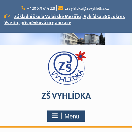
Skip
to
+420 571 614 221
zsvyhlidka@zsvyhlidka.cz
content
Základní škola Valašské Meziříčí, Vyhlídka 380, okres
Vsetín, příspěvková organizace
ZŠ VYHLÍDKA
Menu