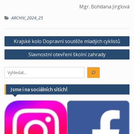
Mgr. Bohdana Jirglová
ARCHIV_2024_25
Navigace
Krajské kolo Dopravní soutěže mladých cyklistů
pro
Slavnostní otevření školní zahrady
příspěvek
Hledáte
něco?
Jsme i na sociálních sítích!