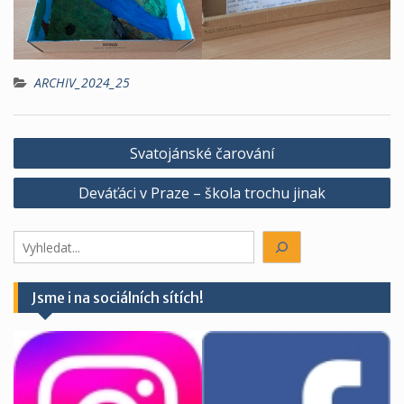
ARCHIV_2024_25
Navigace
Svatojánské čarování
pro
Deváťáci v Praze – škola trochu jinak
příspěvek
Hledáte
něco?
Jsme i na sociálních sítích!