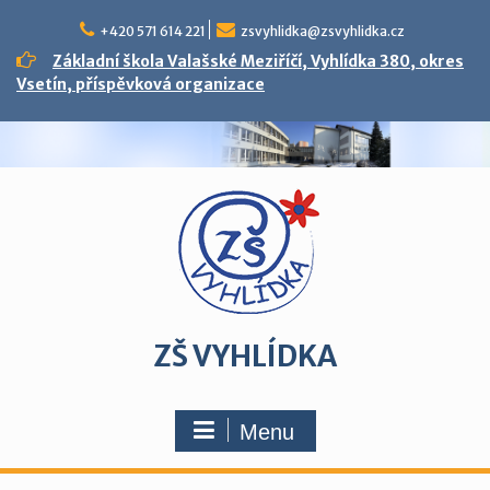
Skip
to
+420 571 614 221
zsvyhlidka@zsvyhlidka.cz
content
Základní škola Valašské Meziříčí, Vyhlídka 380, okres
Vsetín, příspěvková organizace
ZŠ VYHLÍDKA
Menu