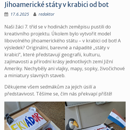
Jihoamerické státy v krabici od bot
17.6.2025
redaktor
Naši žáci 7. tříd se v hodinách zeměpisu pustili do
kreativního projektu. Úkolem bylo vytvořit model
libovolného jihoamerického státu – v krabici od bot! A
výsledek? Originální, barevné a nápadité „státy v
krabici“, které představují geografii, kulturu,
zajímavosti a přírodní krásy jednotlivých zemí Jižní
Ameriky. Nechyběly ani vlajky, mapy, sopky, živočichové
a miniatury slavných staveb.
Děkujeme všem sedmákům za jejich úsilí a
představivost. Těšíme se, čím nás překvapí příště!