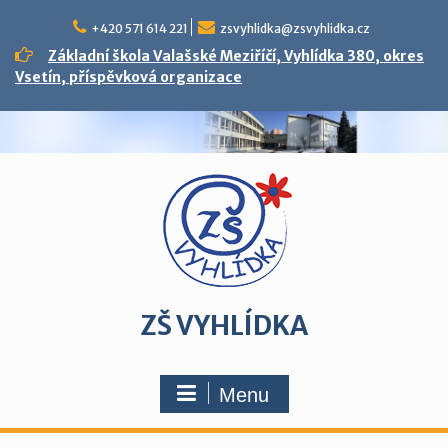
Skip
to
+420 571 614 221
zsvyhlidka@zsvyhlidka.cz
content
Základní škola Valašské Meziříčí, Vyhlídka 380, okres
Vsetín, příspěvková organizace
ZŠ VYHLÍDKA
Menu