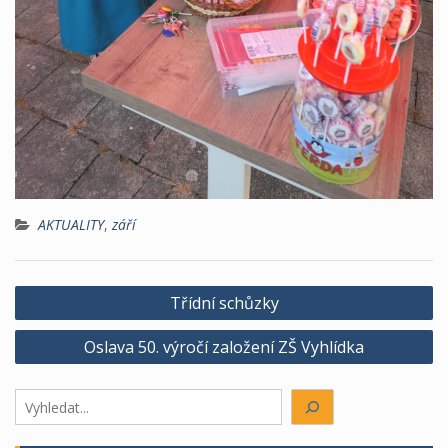
AKTUALITY
,
září
Navigace
Třídní schůzky
pro
Oslava 50. výročí založení ZŠ Vyhlídka
příspěvek
Hledáte
něco?