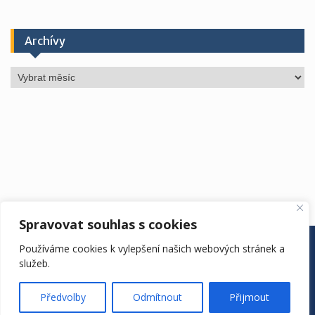
Archívy
Archívy
Spravovat souhlas s cookies
ÚŘEDNÍ DESKA
ŠKOLA
ŠKOLNÍ ROK
DRUŽINA
Používáme cookies k vylepšení našich webových stránek a
JÍDELNA
KONTAKTY
EDOOKIT
služeb.
ZŠ Vyhlídka. Copyright. All rights reserved.
Proudly powered by WordPress
|
Education Hub by
WEN
Předvolby
Odmítnout
Přijmout
Themes