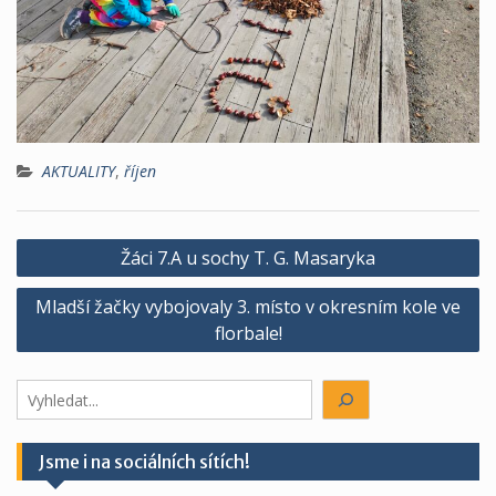
AKTUALITY
,
říjen
Navigace
Žáci 7.A u sochy T. G. Masaryka
pro
Mladší žačky vybojovaly 3. místo v okresním kole ve
příspěvek
florbale!
Hledáte
něco?
Jsme i na sociálních sítích!