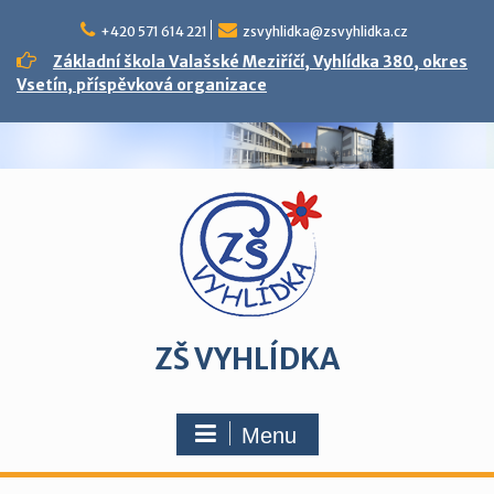
Skip
to
+420 571 614 221
zsvyhlidka@zsvyhlidka.cz
content
Základní škola Valašské Meziříčí, Vyhlídka 380, okres
Vsetín, příspěvková organizace
ZŠ VYHLÍDKA
Menu