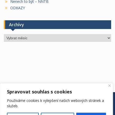
Nenech to být – NNTB
ODKAZY
Archívy
Archívy
Spravovat souhlas s cookies
ÚŘEDNÍ DESKA
ŠKOLA
ŠKOLNÍ ROK
DRUŽINA
Používáme cookies k vylepšení našich webových stránek a
JÍDELNA
KONTAKTY
EDOOKIT
služeb.
ZŠ Vyhlídka. Copyright. All rights reserved.