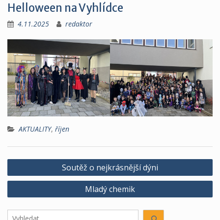
Helloween na Vyhlídce
4.11.2025
redaktor
AKTUALITY
,
říjen
Navigace
Soutěž o nejkrásnější dýni
pro
Mladý chemik
příspěvek
Hledáte