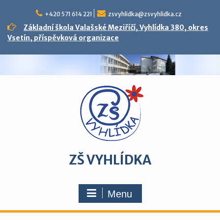
Skip
to
+420 571 614 221
zsvyhlidka@zsvyhlidka.cz
content
Základní škola Valašské Meziříčí, Vyhlídka 380, okres
Vsetín, příspěvková organizace
ZŠ VYHLÍDKA
Menu