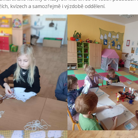
žích, kvízech a samozřejmě i výzdobě oddělení.