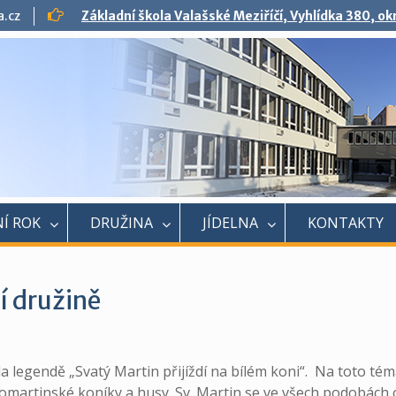
a.cz
Základní škola Valašské Meziříčí, Vyhlídka 380, o
Í ROK
DRUŽINA
JÍDELNA
KONTAKTY
í družině
la legendě „Svatý Martin přijíždí na bílém koni“. Na toto té
atomartinské koníky a husy. Sv. Martin se ve všech podobách o