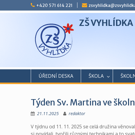
Skip
+420 571 614 221
zsvyhlidka@zsvyhlidk
to
content
ZŠ VYHLÍDKA
ÚŘEDNÍ DESKA
ŠKOLA
ŠKOLN
Týden Sv. Martina ve školn
21.11.2025
redaktor
V týdnu od 11. 11. 2025 se celá družina věnova
si povídali, tvořili různými technikami a to sv