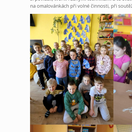
na omalovánkách při volné činnosti, při soutě