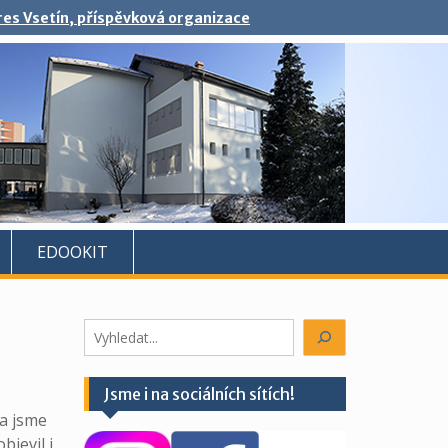
kres Vsetín, příspěvková organizace
EDOOKIT
Hledáte
něco?
Jsme i na sociálních sítích!
ma jsme
bjevil i