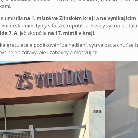
kami.
se umístila
na 1. místě ve Zlínském kraji
a
na vynikajícím 
ivními školními týmy v České republice. Skvělý výkon podala
ída 7. A
, jež skončila
na 17. místě v kraji
.
lká gratulace a poděkování za nadšení, vytrvalost a chuť se h
 nejen zdravý, ale i zábavný a motivující!