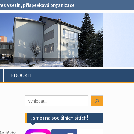
kres Vsetín, příspěvková organizace
EDOOKIT
Hledáte
něco?
Jsme i na sociálních sítích!
še třídy