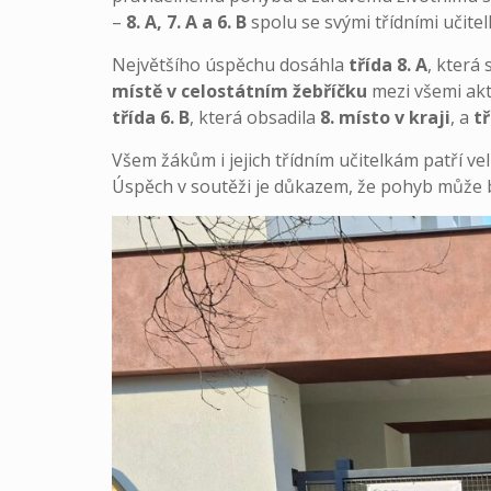
–
8. A, 7. A a 6. B
spolu se svými třídními učitel
Největšího úspěchu dosáhla
třída 8. A
, která 
místě v celostátním žebříčku
mezi všemi akt
třída 6. B
, která obsadila
8. místo v kraji
, a
tř
Všem žákům i jejich třídním učitelkám patří ve
Úspěch v soutěži je důkazem, že pohyb může být