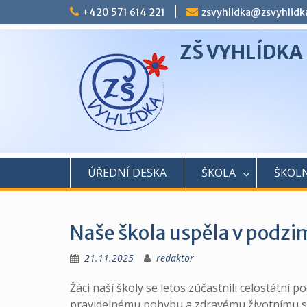
Skip
+420 571 614 221
zsvyhlidka@zsvyhlidk
to
content
ZŠ VYHLÍDKA
ÚŘEDNÍ DESKA
ŠKOLA
ŠKOLN
Naše škola uspěla v podzi
21.11.2025
redaktor
Žáci naší školy se letos zúčastnili celostátní 
pravidelnému pohybu a zdravému životnímu stylu