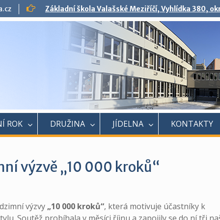
a.cz
Základní škola Valašské Meziříčí, Vyhlídka 380, o
Í ROK
DRUŽINA
JÍDELNA
KONTAKTY
mní výzvě „10 000 kroků“
podzimní výzvy
„10 000 kroků“
, která motivuje účastníky k
. Soutěž probíhala v měsíci říjnu a zapojily se do ní tři na