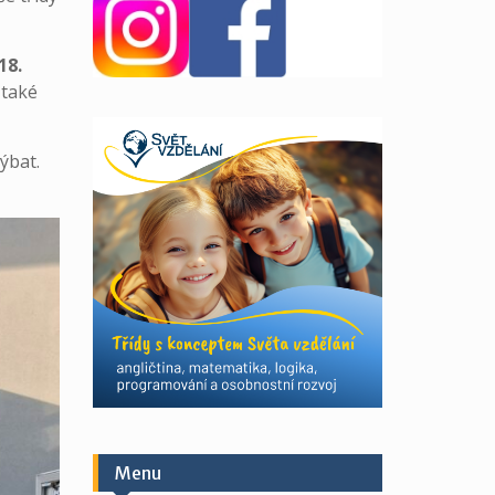
18.
 také
ýbat.
Menu