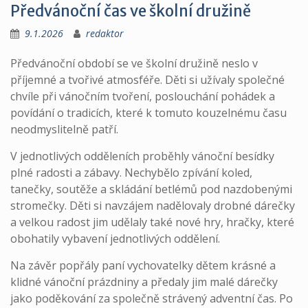
Předvánoční čas ve školní družině
9.1.2026
redaktor
Předvánoční období se ve školní družině neslo v
příjemné a tvořivé atmosféře. Děti si užívaly společné
chvíle při vánočním tvoření, poslouchání pohádek a
povídání o tradicích, které k tomuto kouzelnému času
neodmyslitelně patří.
V jednotlivých odděleních proběhly vánoční besídky
plné radosti a zábavy. Nechybělo zpívání koled,
tanečky, soutěže a skládání betlémů pod nazdobenými
stromečky. Děti si navzájem nadělovaly drobné dárečky
a velkou radost jim udělaly také nové hry, hračky, které
obohatily vybavení jednotlivých oddělení.
Na závěr popřály paní vychovatelky dětem krásné a
klidné vánoční prázdniny a předaly jim malé dárečky
jako poděkování za společně strávený adventní čas. Po