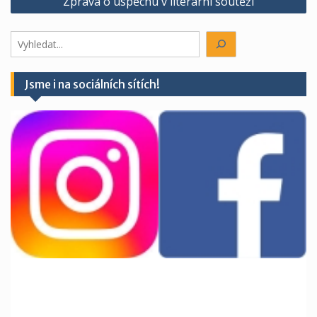
Zpráva o úspěchu v literární soutěži
příspěvek
Hledáte
něco?
Jsme i na sociálních sítích!