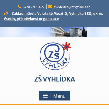
Skip
to
+420 571 614 221
zsvyhlidka@zsvyhlidka.cz
content
Základní škola Valašské Meziříčí, Vyhlídka 380, okres
Vsetín, příspěvková organizace
ZŠ VYHLÍDKA
Menu