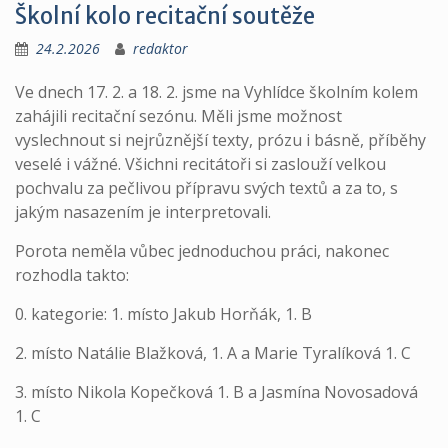
Školní kolo recitační soutěže
24.2.2026
redaktor
Ve dnech 17. 2. a 18. 2. jsme na Vyhlídce školním kolem
zahájili recitační sezónu. Měli jsme možnost
vyslechnout si nejrůznější texty, prózu i básně, příběhy
veselé i vážné. Všichni recitátoři si zaslouží velkou
pochvalu za pečlivou přípravu svých textů a za to, s
jakým nasazením je interpretovali.
Porota neměla vůbec jednoduchou práci, nakonec
rozhodla takto:
0. kategorie: 1. místo Jakub Horňák, 1. B
2. místo Natálie Blažková, 1. A a Marie Tyralíková 1. C
3. místo Nikola Kopečková 1. B a Jasmína Novosadová
1. C