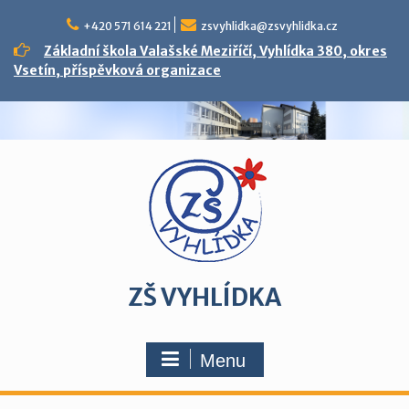
Skip
to
+420 571 614 221
zsvyhlidka@zsvyhlidka.cz
content
Základní škola Valašské Meziříčí, Vyhlídka 380, okres
Vsetín, příspěvková organizace
ZŠ VYHLÍDKA
Menu