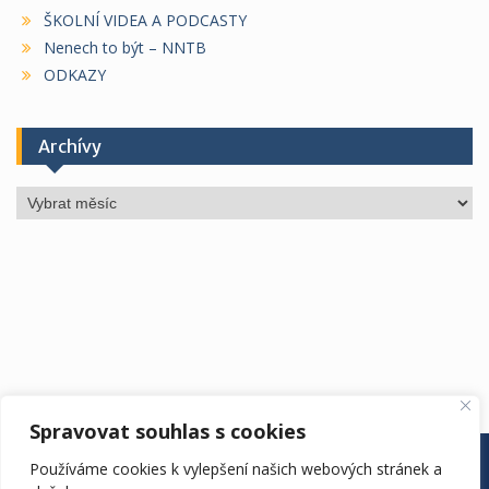
ŠKOLNÍ VIDEA A PODCASTY
Nenech to být – NNTB
ODKAZY
Archívy
Archívy
Spravovat souhlas s cookies
ÚŘEDNÍ DESKA
ŠKOLA
ŠKOLNÍ ROK
DRUŽINA
Používáme cookies k vylepšení našich webových stránek a
JÍDELNA
KONTAKTY
EDOOKIT