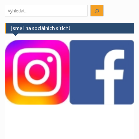
Hledáte
něco?
Jsme i na sociálních sítích!