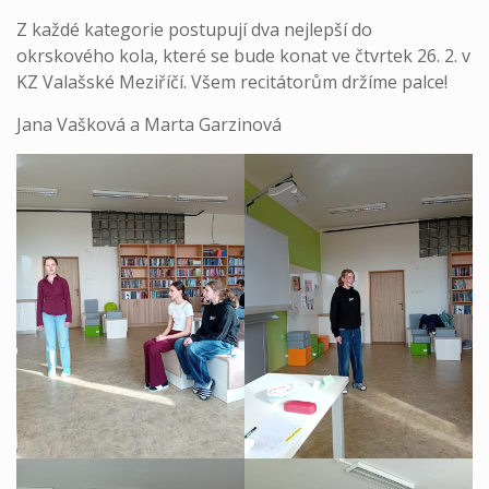
Z každé kategorie postupují dva nejlepší do
okrskového kola, které se bude konat ve čtvrtek 26. 2. v
KZ Valašské Meziříčí. Všem recitátorům držíme palce!
Jana Vašková a Marta Garzinová