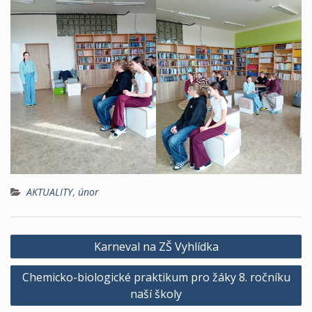
AKTUALITY
,
únor
Navigace
Karneval na ZŠ Vyhlídka
pro
Chemicko-biologické praktikum pro žáky 8. ročníku
příspěvek
naší školy