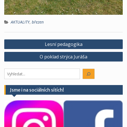
AKTUALITY
,
březen
Navigace
Lesní pedagogika
pro
O poklad strýca Juráša
příspěvek
Hledáte
něco?
Jsme i na sociálních sítích!