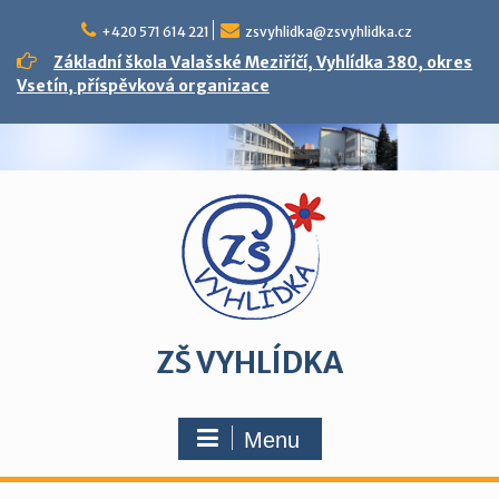
Skip
to
+420 571 614 221
zsvyhlidka@zsvyhlidka.cz
content
Základní škola Valašské Meziříčí, Vyhlídka 380, okres
Vsetín, příspěvková organizace
ZŠ VYHLÍDKA
Menu