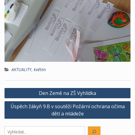
AKTUALITY
,
květen
Navigace
Den Země na ZŠ Vyhlídka
pro
Úspěch žákyň 9.B v soutěži Požární ochrana očima
příspěvek
dětí a mládeže
Hledáte