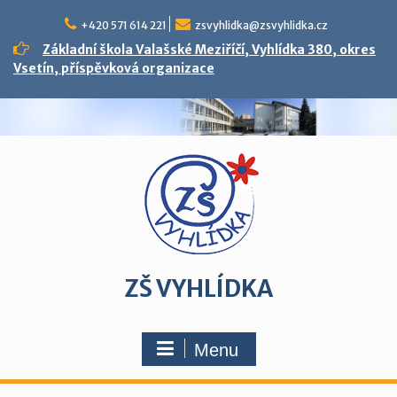
Skip
to
+420 571 614 221
zsvyhlidka@zsvyhlidka.cz
content
Základní škola Valašské Meziříčí, Vyhlídka 380, okres
Vsetín, příspěvková organizace
ZŠ VYHLÍDKA
Menu