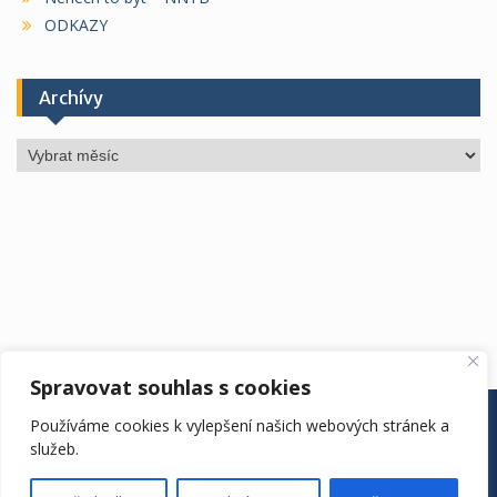
ODKAZY
Archívy
Archívy
Spravovat souhlas s cookies
ÚŘEDNÍ DESKA
ŠKOLA
ŠKOLNÍ ROK
DRUŽINA
Používáme cookies k vylepšení našich webových stránek a
JÍDELNA
KONTAKTY
EDOOKIT
služeb.
ZŠ Vyhlídka. Copyright. All rights reserved.