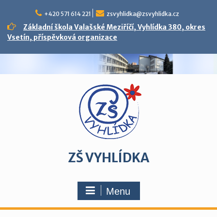
Skip
to
+420 571 614 221
zsvyhlidka@zsvyhlidka.cz
content
Základní škola Valašské Meziříčí, Vyhlídka 380, okres
Vsetín, příspěvková organizace
ZŠ VYHLÍDKA
Menu