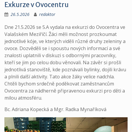
Exkurze v Ovocentru
26.5.2026
redaktor
Dne 21.5.2026 se 5.A vydala na exkurzi do Ovocentra ve
Valašském Meziříčí. Žáci měli možnost prozkoumat
jednotlivé kóje, ve kterých viděli různé druhy zeleniny a
ovoce. Dozvěděli se i spoustu nových informací a své
znalosti uplatnili v diskuzi s odbornými pracovníky,
kteří se jim po celou dobu věnovali. Na závěr si prošli
jednotlivá stanoviště, kde poznávali bylinky, dojili krávu
a plnili další aktivity. Tato akce žáky velice nadchla.
Chtěli bychom srdečně poděkovat zaměstnancům
Ovocentra za nádherně připravenou exkurzi pro děti a
milou atmosféru.
Bc. Adriana Kopecká a Mgr. Radka Mynaříková