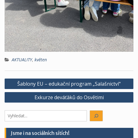
AKTUALITY
,
květen
Navigace
Šablony EU – edukační program „Salašnictví“
pro
Exkurze deváťáků do Osvětimi
příspěvek
Hledáte
něco?
Jsme i na sociálních sítích!