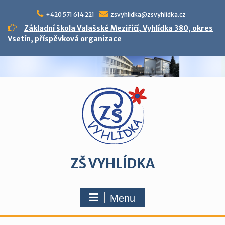
Skip
to
+420 571 614 221
zsvyhlidka@zsvyhlidka.cz
content
Základní škola Valašské Meziříčí, Vyhlídka 380, okres
Vsetín, příspěvková organizace
ZŠ VYHLÍDKA
Menu