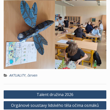
AKTUALITY
,
červen
Navigace
Talent družina 2026
pro
Orgánové soustavy lidského těla očima osmáků
příspěvek