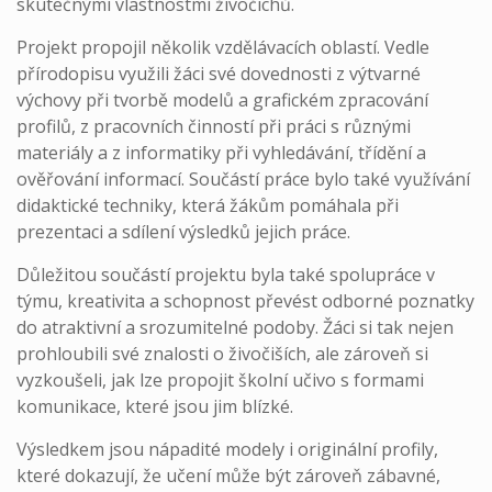
skutečnými vlastnostmi živočichů.
Projekt propojil několik vzdělávacích oblastí. Vedle
přírodopisu využili žáci své dovednosti z výtvarné
výchovy při tvorbě modelů a grafickém zpracování
profilů, z pracovních činností při práci s různými
materiály a z informatiky při vyhledávání, třídění a
ověřování informací. Součástí práce bylo také využívání
didaktické techniky, která žákům pomáhala při
prezentaci a sdílení výsledků jejich práce.
Důležitou součástí projektu byla také spolupráce v
týmu, kreativita a schopnost převést odborné poznatky
do atraktivní a srozumitelné podoby. Žáci si tak nejen
prohloubili své znalosti o živočiších, ale zároveň si
vyzkoušeli, jak lze propojit školní učivo s formami
komunikace, které jsou jim blízké.
Výsledkem jsou nápadité modely i originální profily,
které dokazují, že učení může být zároveň zábavné,