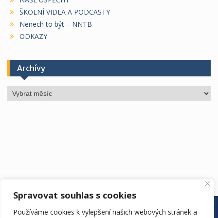
ŠKOLNÍ VIDEA A PODCASTY
Nenech to být – NNTB
ODKAZY
Archívy
Archívy
Spravovat souhlas s cookies
ÚŘEDNÍ DESKA
ŠKOLA
ŠKOLNÍ ROK
DRUŽINA
Používáme cookies k vylepšení našich webových stránek a