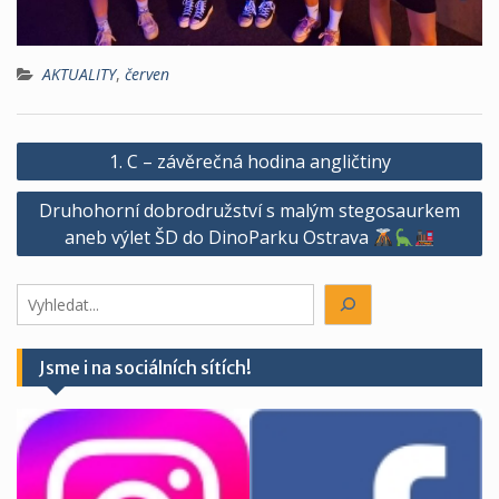
AKTUALITY
,
červen
Navigace
1. C – závěrečná hodina angličtiny
pro
Druhohorní dobrodružství s malým stegosaurkem
příspěvek
aneb výlet ŠD do DinoParku Ostrava
Hledáte
něco?
Jsme i na sociálních sítích!