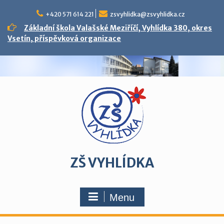
Skip
to
+420 571 614 221
zsvyhlidka@zsvyhlidka.cz
content
Základní škola Valašské Meziříčí, Vyhlídka 380, okres
Vsetín, příspěvková organizace
ZŠ VYHLÍDKA
Menu