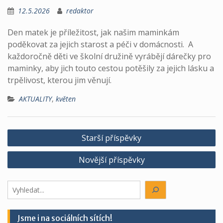
12.5.2026
redaktor
Den matek je příležitost, jak našim maminkám
poděkovat za jejich starost a péči v domácnosti. A
každoročně děti ve školní družině vyrábějí dárečky pro
maminky, aby jich touto cestou potěšily za jejich lásku a
trpělivost, kterou jim věnují.
AKTUALITY
,
květen
Navigace
Starší příspěvky
pro
Novější příspěvky
příspěvky
Hledáte
něco?
Jsme i na sociálních sítích!