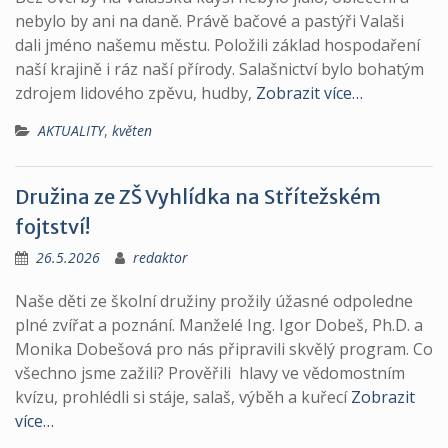
nebylo by ani na daně. Právě bačové a pastýři Valaši
dali jméno našemu městu. Položili základ hospodaření
naší krajině i ráz naší přírody. Salašnictví bylo bohatým
zdrojem lidového zpěvu, hudby,
Zobrazit více…
AKTUALITY
,
květen
Družina ze ZŠ Vyhlídka na Střítežském
fojtství!
26.5.2026
redaktor
Naše děti ze školní družiny prožily úžasné odpoledne
plné zvířat a poznání. Manželé Ing. Igor Dobeš, Ph.D. a
Monika Dobešová pro nás připravili skvělý program. Co
všechno jsme zažili? Prověřili hlavy ve vědomostním
kvízu, prohlédli si stáje, salaš, výběh a kuřecí
Zobrazit
více…