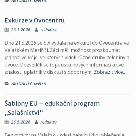
AKTUALITY
,
květen
Exkurze v Ovocentru
26.5.2026
redaktor
Dne 21.5.2026 se 5.A vydala na exkurzi do Ovocentra ve
Valašském Meziříčí. Žáci měli možnost prozkoumat
jednotlivé kóje, ve kterých viděli různé druhy zeleniny a
ovoce. Dozvěděli se i spoustu nových informací a své
znalosti uplatnili v diskuzi s odbornými
Zobrazit více…
AKTUALITY
,
květen
Šablony EU – edukační program
„Salašnictví“
26.5.2026
redaktor
Bez ovcí by na Valašsku kdysi nebylo jídlo, oblečení a