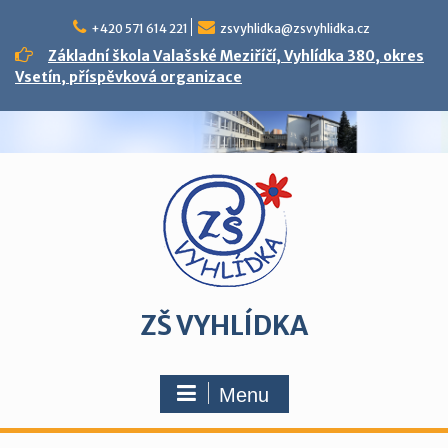
Skip
to
+420 571 614 221
zsvyhlidka@zsvyhlidka.cz
content
Základní škola Valašské Meziříčí, Vyhlídka 380, okres
Vsetín, příspěvková organizace
ZŠ VYHLÍDKA
Menu