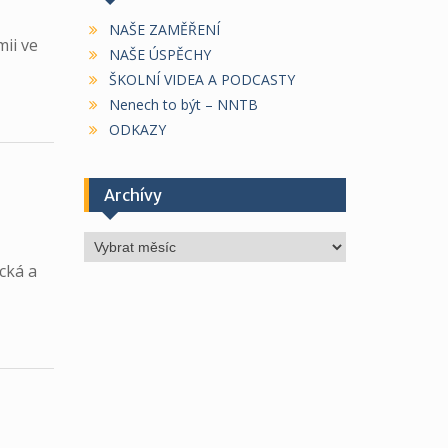
NAŠE ZAMĚŘENÍ
mii ve
NAŠE ÚSPĚCHY
ŠKOLNÍ VIDEA A PODCASTY
Nenech to být – NNTB
ODKAZY
Archívy
Archívy
cká a