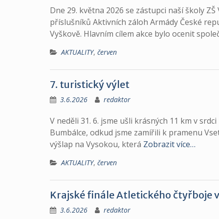
Dne 29. května 2026 se zástupci naší školy ZŠ
příslušníků Aktivních záloh Armády České repu
Vyškově. Hlavním cílem akce bylo ocenit společ
AKTUALITY
,
červen
7. turistický výlet
3.6.2026
redaktor
V neděli 31. 6. jsme ušli krásných 11 km v srdc
Bumbálce, odkud jsme zamířili k pramenu Vset
výšlap na Vysokou, která
Zobrazit více…
AKTUALITY
,
červen
Krajské finále Atletického čtyřboje 
3.6.2026
redaktor