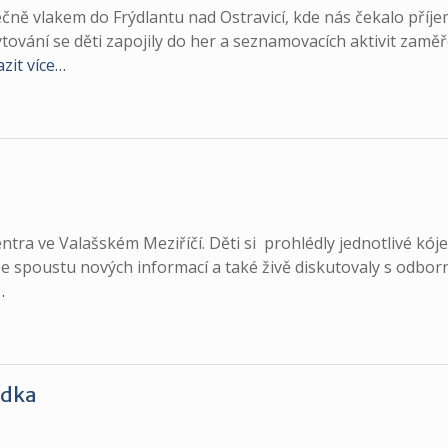
olečně vlakem do Frýdlantu nad Ostravicí, kde nás čekalo příj
ování se děti zapojily do her a seznamovacích aktivit zamě
zit více…
ntra ve Valašském Meziříčí. Děti si prohlédly jednotlivé kóje
e spoustu nových informací a také živě diskutovaly s odbor
…
ídka