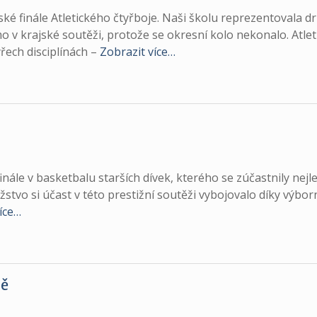
ké finále Atletického čtyřboje. Naši školu reprezentovala d
mo v krajské soutěži, protože se okresní kolo nekonalo. Atlet
řech disciplínách –
Zobrazit více…
inále v basketbalu starších dívek, kterého se zúčastnily nejl
žstvo si účast v této prestižní soutěži vybojovalo díky výbo
íce…
ně