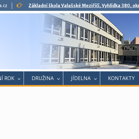
a.cz
Základní škola Valašské Meziříčí, Vyhlídka 380, o
Í ROK
DRUŽINA
JÍDELNA
KONTAKTY