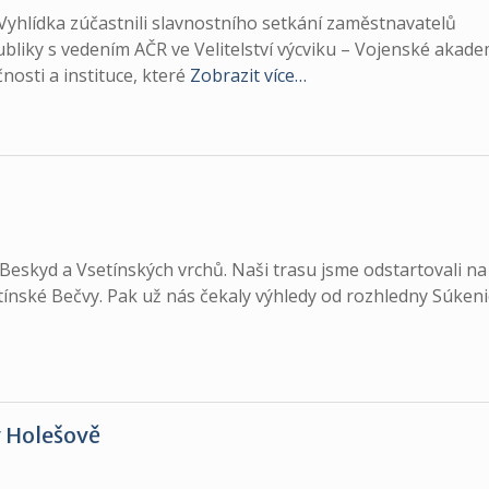
 Vyhlídka zúčastnili slavnostního setkání zaměstnavatelů
bliky s vedením AČR ve Velitelství výcviku – Vojenské akade
nosti a instituce, které
Zobrazit více…
i Beskyd a Vsetínských vrchů. Naši trasu jsme odstartovali na
ínské Bečvy. Pak už nás čekaly výhledy od rozhledny Súkeni
v Holešově