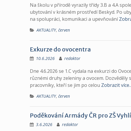
Na školu v přírodě vyrazily třídy 3.B a 4.A sp
ubytování v krásném prostředí Beskyd. Po ubyt
na spolupráci, komunikaci a upevňování
Zobra
AKTUALITY
,
červen
Exkurze do ovocentra
10.6.2026
redaktor
Dne 4.6.2026 se 1.C vydala na exkurzi do Ovoce
různémi druhy zeleniny a ovocem. Dozvěděly s
pracovníky, kteří se jim po celou
Zobrazit více
AKTUALITY
,
červen
Poděkování Armády ČR pro ZŠ Vyhl
3.6.2026
redaktor