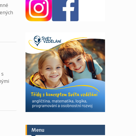
emné
řených
 s
nými
Menu