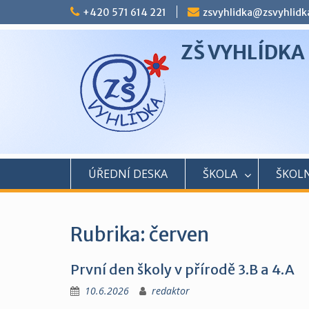
Skip
+420 571 614 221
zsvyhlidka@zsvyhlidk
to
content
ZŠ VYHLÍDKA
ÚŘEDNÍ DESKA
ŠKOLA
ŠKOLN
Rubrika:
červen
První den školy v přírodě 3.B a 4.A
10.6.2026
redaktor