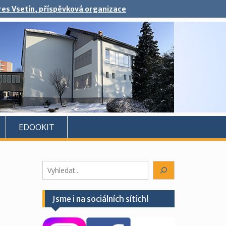
kres Vsetín, příspěvková organizace
EDOOKIT
Hledáte
něco?
Jsme i na sociálních sítích!