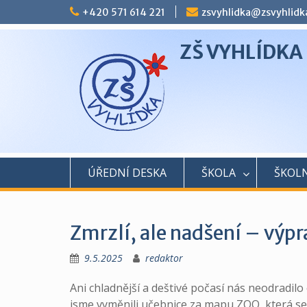
Skip
+420 571 614 221
zsvyhlidka@zsvyhlidk
to
content
ZŠ VYHLÍDKA
ÚŘEDNÍ DESKA
ŠKOLA
ŠKOLN
Zmrzlí, ale nadšení – výp
9.5.2025
redaktor
Ani chladnější a deštivé počasí nás neodradil
jsme vyměnili učebnice za mapu ZOO, která se