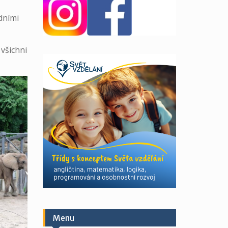
edními
 všichni
Menu