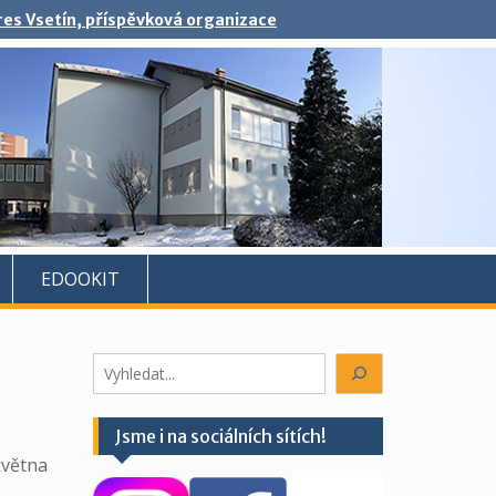
kres Vsetín, příspěvková organizace
EDOOKIT
Hledáte
něco?
Jsme i na sociálních sítích!
května