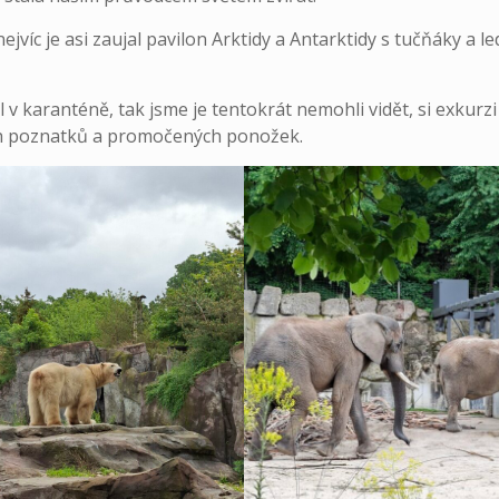
ejvíc je asi zaujal pavilon Arktidy a Antarktidy s tučňáky a l
v karanténě, tak jsme je tentokrát nemohli vidět, si exkurzi
vých poznatků a promočených ponožek.