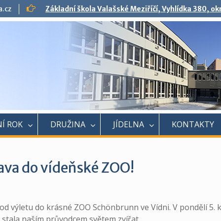
a.cz
Základní škola Valašské Meziříčí, Vyhlídka 380, o
Í ROK
DRUŽINA
JÍDELNA
KONTAKTY
rava do vídeňské ZOO!
o od výletu do krásné ZOO Schönbrunn ve Vídni. V pondělí 5. 
 stala naším průvodcem světem zvířat.