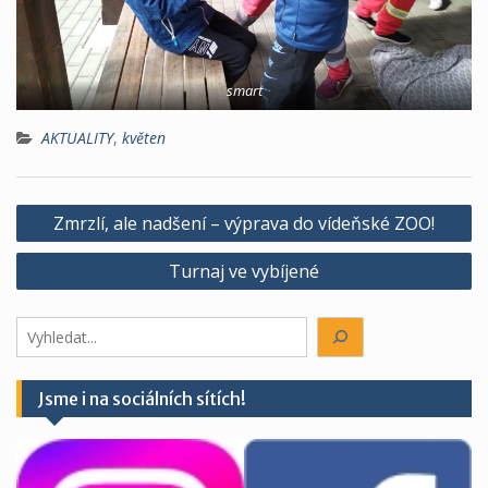
smart
AKTUALITY
,
květen
Navigace
Zmrzlí, ale nadšení – výprava do vídeňské ZOO!
pro
Turnaj ve vybíjené
příspěvek
Hledáte
něco?
Jsme i na sociálních sítích!