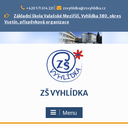
Skip
to
+420 571 614 221
zsvyhlidka@zsvyhlidka.cz
content
Základní škola Valašské Meziříčí, Vyhlídka 380, okres
Vsetín, příspěvková organizace
ZŠ VYHLÍDKA
Menu