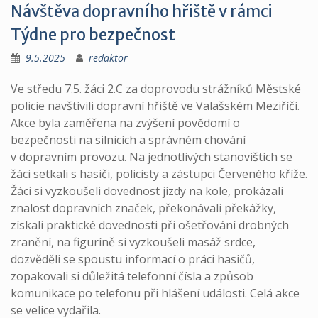
Návštěva dopravního hřiště v rámci
Týdne pro bezpečnost
9.5.2025
redaktor
Ve středu 7.5. žáci 2.C za doprovodu strážníků Městské
policie navštívili dopravní hřiště ve Valašském Meziříčí.
Akce byla zaměřena na zvýšení povědomí o
bezpečnosti na silnicích a správném chování
v dopravním provozu. Na jednotlivých stanovištích se
žáci setkali s hasiči, policisty a zástupci Červeného kříže.
Žáci si vyzkoušeli dovednost jízdy na kole, prokázali
znalost dopravních značek, překonávali překážky,
získali praktické dovednosti při ošetřování drobných
zranění, na figuríně si vyzkoušeli masáž srdce,
dozvěděli se spoustu informací o práci hasičů,
zopakovali si důležitá telefonní čísla a způsob
komunikace po telefonu při hlášení události. Celá akce
se velice vydařila.