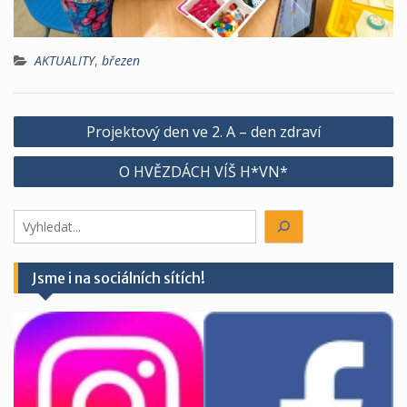
AKTUALITY
,
březen
Navigace
Projektový den ve 2. A – den zdraví
pro
O HVĚZDÁCH VÍŠ H*VN*
příspěvek
Hledáte
něco?
Jsme i na sociálních sítích!