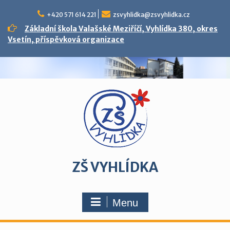
Skip
to
+420 571 614 221
zsvyhlidka@zsvyhlidka.cz
content
Základní škola Valašské Meziříčí, Vyhlídka 380, okres
Vsetín, příspěvková organizace
ZŠ VYHLÍDKA
Menu