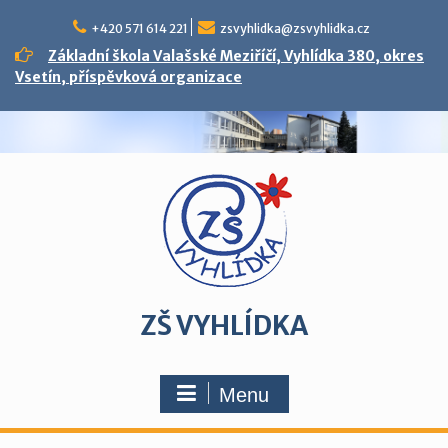
Skip
to
+420 571 614 221
zsvyhlidka@zsvyhlidka.cz
content
Základní škola Valašské Meziříčí, Vyhlídka 380, okres
Vsetín, příspěvková organizace
ZŠ VYHLÍDKA
Menu