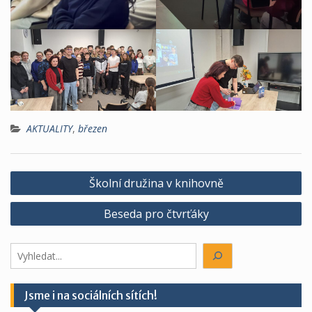
AKTUALITY
,
březen
Navigace
Školní družina v knihovně
pro
Beseda pro čtvrťáky
příspěvek
Hledáte
něco?
Jsme i na sociálních sítích!