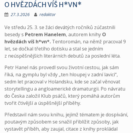
O HVĚZDÁCH VÍŠ H*VN*
27.3.2026
redaktor
Ve středu 25. 3. se žáci devátých ročníků zúčastnili
besedy s
Petrem Hanelem
, autorem knihy
O
hvězdách víš h*vn*.
Tentoromán, na němž pracoval 9
let, se dočkal třetího dotisku a stal se jedním
z neúspěšnějších literárních debutů za poslední léta.
Petr Hanel nás provedl svou životní cestou, jak sám
říká, na gymplu byl vždy „ten hloupej v zadní lavici“,
sedm let pracoval v Holandsku, kde se začal věnovat
storytellingu a angloamerické dramaturgii. Po návratu
do Česka založil Klub psáčů, který pomáhá autorům
tvořit čtivější a úspěšnější příběhy.
Představil nám svou knihu, jejímž tématem je dospívání,
poutavým způsobem se snažil přiblížit způsoby, jak
vystavět příběh, aby zaujal, citace z knihy prokládal