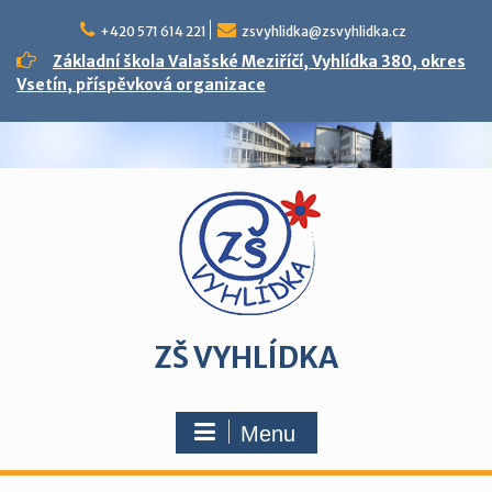
Skip
to
+420 571 614 221
zsvyhlidka@zsvyhlidka.cz
content
Základní škola Valašské Meziříčí, Vyhlídka 380, okres
Vsetín, příspěvková organizace
ZŠ VYHLÍDKA
Menu