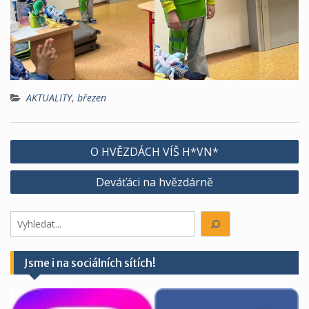
AKTUALITY
,
březen
Navigace
O HVĚZDÁCH VÍŠ H*VN*
pro
Deváťáci na hvězdárně
příspěvek
Hledáte
něco?
Jsme i na sociálních sítích!