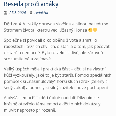
Beseda pro čtvrťáky
27.3.2026
redaktor
Děti ze 4. A zažily opravdu skvělou a silnou besedu se
Stromem života, kterou vedl úžasný Honza
Společně si povídali o koloběhu života a smrti, o
radostech i těžších chvílích, o stáří a o tom, jak pečovat
o staré a nemocné. Bylo to velmi citlivé, ale zároveň
srozumitelné a zajímavé.
Velký úspěch měla i praktická část – děti si na vlastní
kůži vyzkoušely, jaké to je být starší. Pomocí speciálních
pomůcek si „nasimulovaly“ horší sluch i zrak (zelený či
šedý zákal) a odnesly si silný zážitek i nové pochopení.
A plyšáci emocí? Ti děti úplně nadchli! Díky nim se
krásně otevřelo téma emocí a děti o nich dokázaly
mluvit naprosto přirozeně.