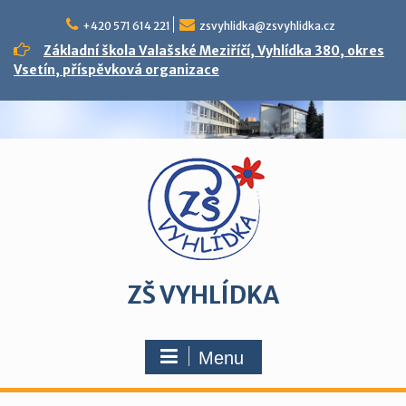
Skip
to
+420 571 614 221
zsvyhlidka@zsvyhlidka.cz
content
Základní škola Valašské Meziříčí, Vyhlídka 380, okres
Vsetín, příspěvková organizace
ZŠ VYHLÍDKA
Menu