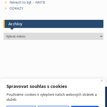
Nenech to být – NNTB
ODKAZY
Archívy
Archívy
Spravovat souhlas s cookies
ÚŘEDNÍ DESKA
ŠKOLA
ŠKOLNÍ ROK
DRUŽINA
Používáme cookies k vylepšení našich webových stránek a
JÍDELNA
KONTAKTY
EDOOKIT
služeb.
ZŠ Vyhlídka. Copyright. All rights reserved.