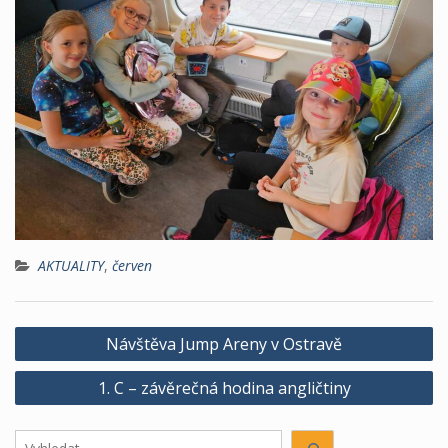
AKTUALITY
,
červen
Navigace
Návštěva Jump Areny v Ostravě
pro
1. C – závěrečná hodina angličtiny
příspěvek
Hledáte