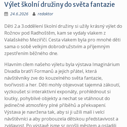
Výlet školní družiny do světa fantazie
24.6.2026
redaktor
Děti 2.a 3.oddělení školní družiny si užily krásný výlet do
Rožnov pod Radhoštěm, kam se vydaly vlakem z
Valašského Meziříčí. Cesta vlakem byla pro mnohé děti
sama o sobě velkým dobrodružstvím a příjemným
zpestřením běžného dne.
Hlavním cílem našeho výletu byla výstava Imaginárium
Divadla bratří Formanů a jejich přátel, která
návštěvníky zve do kouzelného světa fantazie,
tvořivosti a her. Děti mohly objevovat tajemná zákoutí,
vyzkoušet si interaktivní exponáty, prohlédnout si
loutky, pohyblivé objekty a nechat se vtáhnout do
jedinečné atmosféry plné příběhů a překvapení.
Výstava je navržena tak, aby si ji užili malí i velcí
návštěvníci a aby probouzela dětskou představivost a
zvídavost. Po výstavě jsme sr prošli městem a osladili