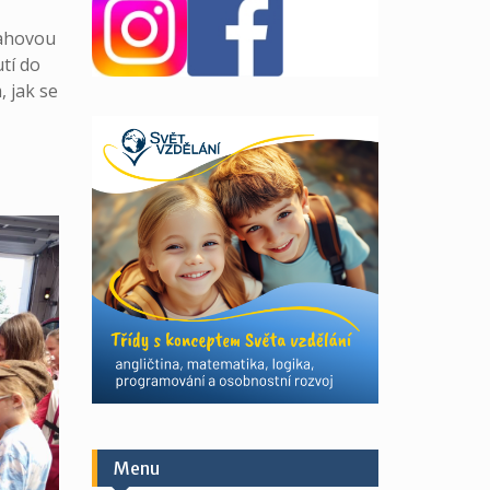
sahovou
tí do
, jak se
Menu