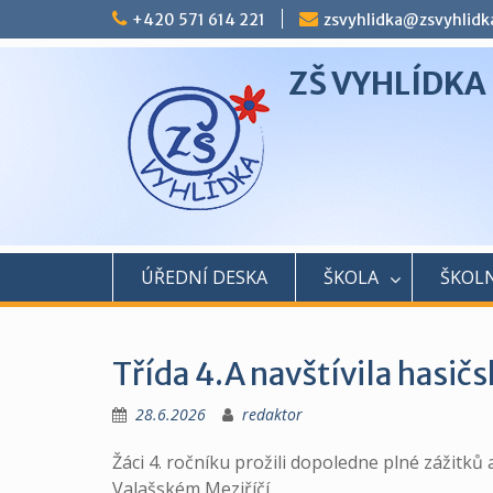
Skip
+420 571 614 221
zsvyhlidka@zsvyhlidk
to
content
ZŠ VYHLÍDKA
ÚŘEDNÍ DESKA
ŠKOLA
ŠKOLN
Třída 4.A navštívila hasičs
28.6.2026
redaktor
Žáci 4. ročníku prožili dopoledne plné zážitků
Valašském Meziříčí.