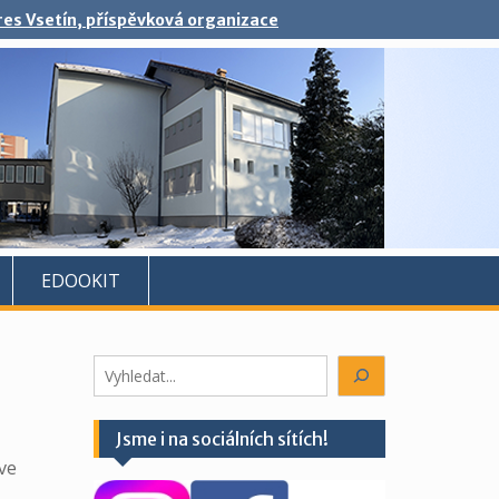
kres Vsetín, příspěvková organizace
EDOOKIT
Hledáte
něco?
Jsme i na sociálních sítích!
 ve