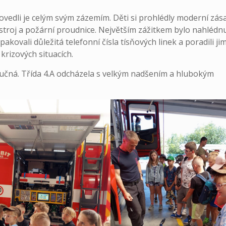
 provedli je celým svým zázemím. Děti si prohlédly moderní zá
řístroj a požární proudnice. Největším zážitkem bylo nahlédnu
ovali důležitá telefonní čísla tísňových linek a poradili jim
krizových situacích.
učná. Třída 4.A odcházela s velkým nadšením a hlubokým