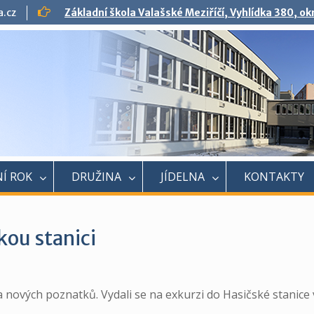
a.cz
Základní škola Valašské Meziříčí, Vyhlídka 380, o
Í ROK
DRUŽINA
JÍDELNA
KONTAKTY
kou stanici
 a nových poznatků. Vydali se na exkurzi do Hasičské stanice