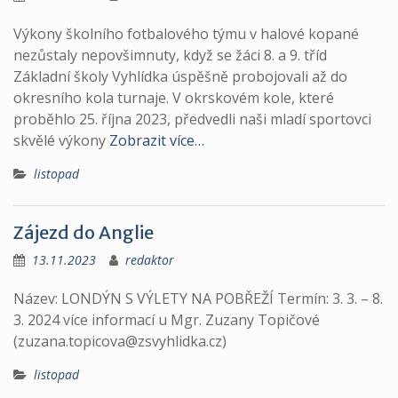
Výkony školního fotbalového týmu v halové kopané
nezůstaly nepovšimnuty, když se žáci 8. a 9. tříd
Základní školy Vyhlídka úspěšně probojovali až do
okresního kola turnaje. V okrskovém kole, které
proběhlo 25. října 2023, předvedli naši mladí sportovci
skvělé výkony
Zobrazit více…
listopad
Zájezd do Anglie
13.11.2023
redaktor
Název: LONDÝN S VÝLETY NA POBŘEŽÍ Termín: 3. 3. – 8.
3. 2024 více informací u Mgr. Zuzany Topičové
(zuzana.topicova@zsvyhlidka.cz)
listopad