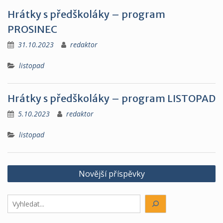
Hrátky s předškoláky – program
PROSINEC
31.10.2023
redaktor
listopad
Hrátky s předškoláky – program LISTOPAD
5.10.2023
redaktor
listopad
Navigace
Novější příspěvky
pro
příspěvky
Hledáte
něco?