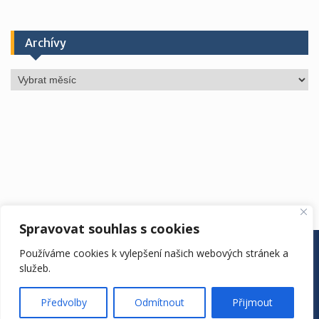
Archívy
Archívy
Spravovat souhlas s cookies
ÚŘEDNÍ DESKA
ŠKOLA
ŠKOLNÍ ROK
DRUŽINA
Používáme cookies k vylepšení našich webových stránek a
JÍDELNA
KONTAKTY
EDOOKIT
služeb.
ZŠ Vyhlídka. Copyright. All rights reserved.
Proudly powered by WordPress
|
Education Hub by
WEN
Předvolby
Odmítnout
Přijmout
Themes