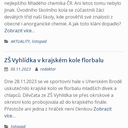
nejlepšího Mladého chemika ČR. Ani letos tomu nebylo
jinak. Úvodního školního kola se zúčastnili žáci
devátých tříd naší školy, kde prověřili své znalosti z
obecné i anorganické chemie. A jak toto klání dopadlo?
Zobrazit více…
AKTUALITY
,
listopad
ZŠ Vyhlídka v krajském kole florbalu
30.11.2023
redaktor
Dne 28.11.2023 se ve sportovní hale v Uherském Brodě
uskutečnilo krajské kolo ve florbalu mladších dívek a
chlapců. Děvčata ze ZŠ Vyhlídka se přes okrskové a
okresní kolo probojovala až do krajského finále.
Přestože ani jedna z hráček není členkou
Zobrazit
více…
listopad