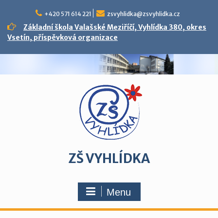
Skip
to
+420 571 614 221
zsvyhlidka@zsvyhlidka.cz
content
Základní škola Valašské Meziříčí, Vyhlídka 380, okres
Vsetín, příspěvková organizace
ZŠ VYHLÍDKA
Menu