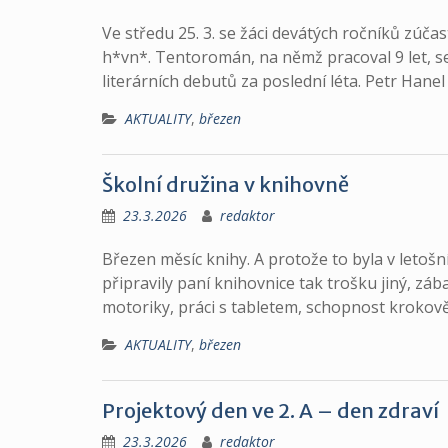
Ve středu 25. 3. se žáci devátých ročníků zúč
h*vn*. Tentoromán, na němž pracoval 9 let, se
literárních debutů za poslední léta. Petr Hane
AKTUALITY
,
březen
Školní družina v knihovně
23.3.2026
redaktor
Březen měsíc knihy. A protože to byla v letoš
připravily paní knihovnice tak trošku jiný, z
motoriky, práci s tabletem, schopnost krokov
AKTUALITY
,
březen
Projektový den ve 2. A – den zdraví
23.3.2026
redaktor