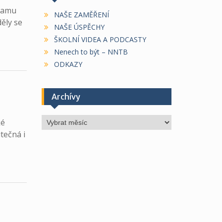
gramu
NAŠE ZAMĚŘENÍ
ěly se
NAŠE ÚSPĚCHY
ŠKOLNÍ VIDEA A PODCASTY
Nenech to být – NNTB
ODKAZY
Archívy
Archívy
ké
tečná i