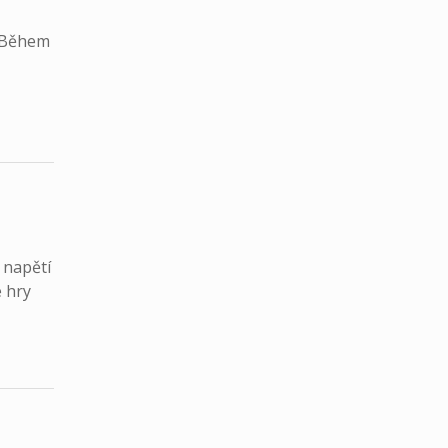
. Během
 napětí
e hry