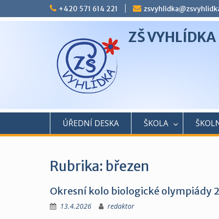
Skip
+420 571 614 221
zsvyhlidka@zsvyhlidk
to
content
ZŠ VYHLÍDKA
ÚŘEDNÍ DESKA
ŠKOLA
ŠKOLN
Rubrika:
březen
Okresní kolo biologické olympiády 
13.4.2026
redaktor