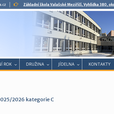
a.cz
Základní škola Valašské Meziříčí, Vyhlídka 380, o
Í ROK
DRUŽINA
JÍDELNA
KONTAKTY
2025/2026 kategorie C