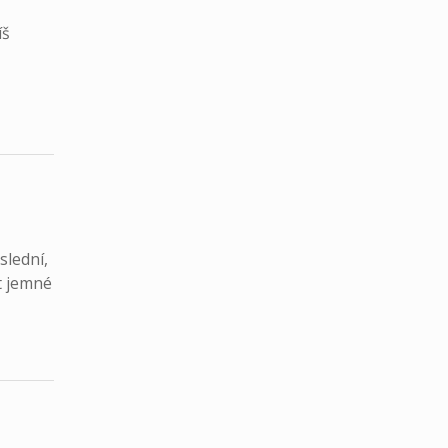
íš
slední,
t jemné