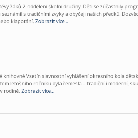
ěvy žáků 2. oddělení školní družiny. Děti se zúčastnily pro
 seznámil s tradičními zvyky a obyčeji našich předků. Dozvěd
nebo klapotání,
Zobrazit více…
é knihovně Vsetín slavnostní vyhlášení okresního kola děts
tem letošního ročníku byla řemesla – tradiční i moderní, sku
 v rodině,
Zobrazit více…