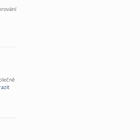
orování
olečně
azit