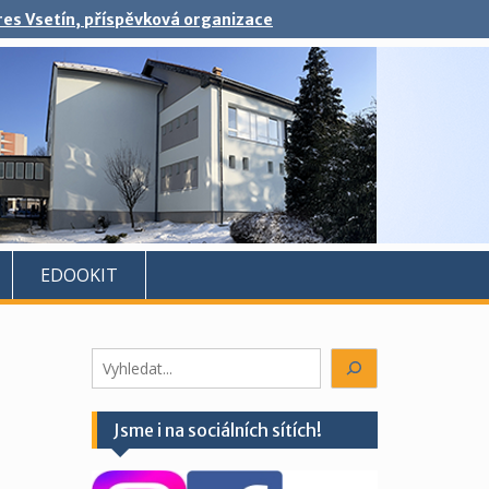
kres Vsetín, příspěvková organizace
EDOOKIT
Hledáte
něco?
Jsme i na sociálních sítích!