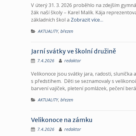
V úterý 31. 3. 2026 proběhlo na zdejším gymná
žák naší školy – Karel Malík. Kája reprezentova
základních škol a
Zobrazit více…
AKTUALITY
,
březen
Jarní svátky ve školní družině
7.4.2026
redaktor
Velikonoce jsou svátky jara, radosti, sluníčka 
s předstihem. Děti se seznamovaly s velikonoční
barvení vajíček, pletení pomlázek, pečení be
AKTUALITY
,
březen
Velikonoce na zámku
7.4.2026
redaktor