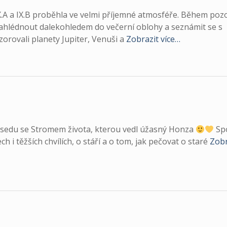
IX.A a IX.B proběhla ve velmi příjemné atmosféře. Během poz
ahlédnout dalekohledem do večerní oblohy a seznámit se s
orovali planety Jupiter, Venuši a
Zobrazit více…
 besedu se Stromem života, kterou vedl úžasný Honza
Sp
ch i těžších chvílích, o stáří a o tom, jak pečovat o staré
Zobr