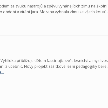
vodem za zvuku nástrojů a zpěvu vyhánějících zimu na školní
 období a vítání jara. Morana vyhnala zimu ze všech koutů 
yhlídka přibližuje dětem fascinující svět lesnictví a myslivos
ání z učebnic. Nový projekt zážitkové lesní pedagogiky bere
ce…