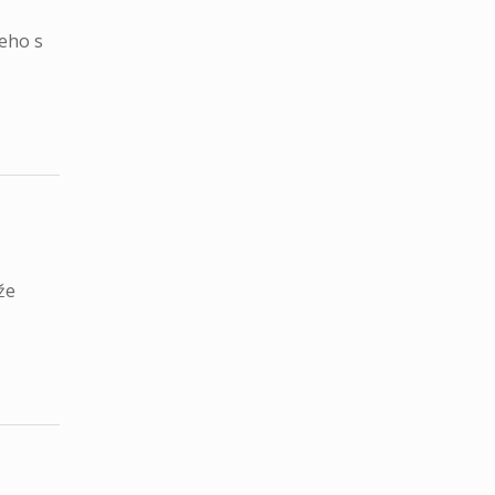
šeho s
že