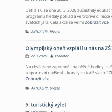
Děti z 1.C se dne 20. 3. 2026 zúčastnily edu
programu hledaly poklad a ve tvořivé dílničce 
svátcích jara. Celá akce se velmi
Zobrazit více…
AKTUALITY
,
březen
Olympijský oheň vzplál i u nás na ZŠ
22.3.2026
redaktor
Na chvíli jsme zapomněli na běžné hodiny i seš
a sportovní nadšení – konaly se totiž vlastní Z
Zobrazit více…
AKTUALITY
,
březen
5. turistický výlet