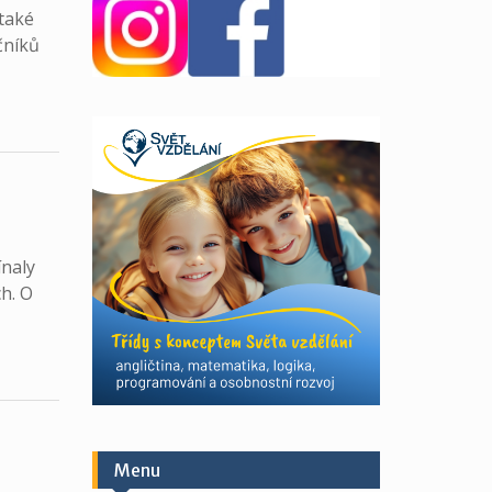
 také
čníků
ínaly
ch. O
Menu