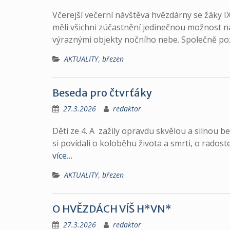
Včerejší večerní návštěva hvězdárny se žáky 
měli všichni zúčastnění jedinečnou možnost n
výraznými objekty nočního nebe. Společně poz
AKTUALITY
,
březen
Beseda pro čtvrťáky
27.3.2026
redaktor
Děti ze 4. A zažily opravdu skvělou a silnou
si povídali o koloběhu života a smrti, o radoste
více…
AKTUALITY
,
březen
O HVĚZDÁCH VÍŠ H*VN*
27.3.2026
redaktor