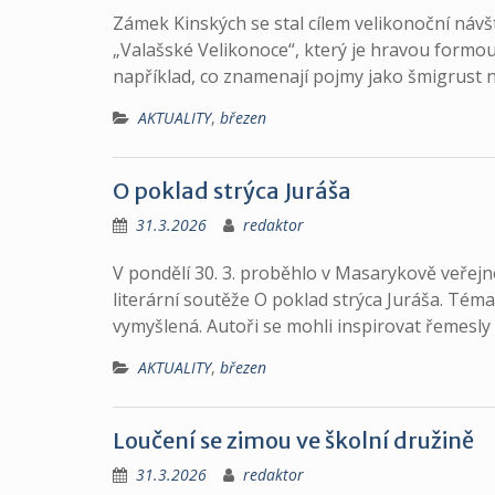
Zámek Kinských se stal cílem velikonoční návšt
„Valašské Velikonoce“, který je hravou formou
například, co znamenají pojmy jako šmigrust 
AKTUALITY
,
březen
O poklad strýca Juráša
31.3.2026
redaktor
V pondělí 30. 3. proběhlo v Masarykově veřejn
literární soutěže O poklad strýca Juráša. Téma
vymyšlená. Autoři se mohli inspirovat řemesly
AKTUALITY
,
březen
Loučení se zimou ve školní družině
31.3.2026
redaktor