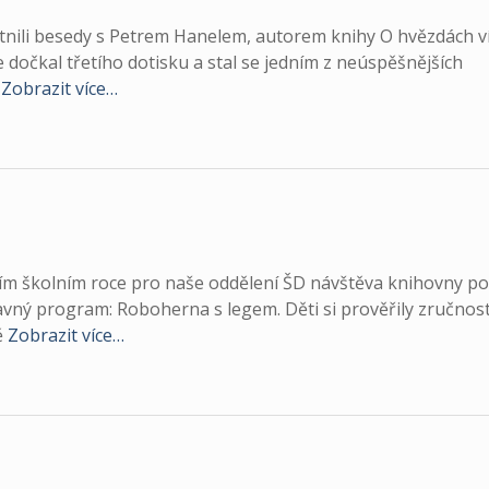
astnili besedy s Petrem Hanelem, autorem knihy O hvězdách v
 dočkal třetího dotisku a stal se jedním z neúspěšnějších
l
Zobrazit více…
ním školním roce pro naše oddělení ŠD návštěva knihovny po
ábavný program: Roboherna s legem. Děti si prověřily zručnos
ě
Zobrazit více…