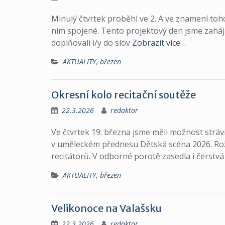
Minulý čtvrtek proběhl ve 2. A ve znamení toho
ním spojené. Tento projektový den jsme zaháji
doplňovali i/y do slov
Zobrazit více…
AKTUALITY
,
březen
Okresní kolo recitační soutěže
22.3.2026
redaktor
Ve čtvrtek 19. března jsme měli možnost stráv
v uměleckém přednesu Dětská scéna 2026. Rož
recitátorů. V odborné porotě zasedla i čerstvá
AKTUALITY
,
březen
Velikonoce na Valašsku
22.3.2026
redaktor