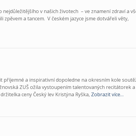
 nejdůležitějšího v našich životech – ve znamení zdraví a v
li zpěvem a tancem. V českém jazyce jsme dotvářeli věty,
it příjemné a inspirativní dopoledne na okresním kole soutě
novská ZUŠ ožila vystoupením talentovaných recitátorek a
 držitelka ceny Český lev Kristýna Ryška,
Zobrazit více…