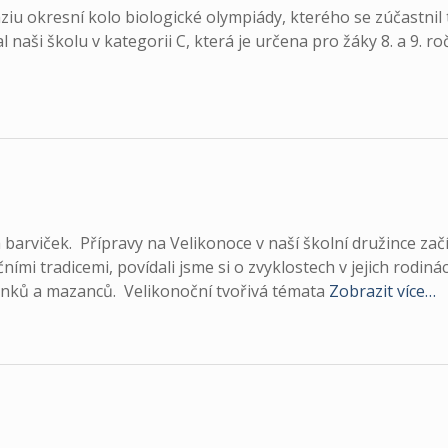
ziu okresní kolo biologické olympiády, kterého se zúčastnil
l naši školu v kategorii C, která je určena pro žáky 8. a 9. ro
a barviček. Přípravy na Velikonoce v naší školní družince zač
mi tradicemi, povídali jsme si o zvyklostech v jejich rodiná
ránků a mazanců. Velikonoční tvořivá témata
Zobrazit více…