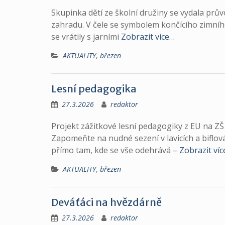
Skupinka dětí ze školní družiny se vydala prů
zahradu. V čele se symbolem končícího zimního
se vrátily s jarními
Zobrazit více…
AKTUALITY
,
březen
Lesní pedagogika
27.3.2026
redaktor
Projekt zážitkové lesní pedagogiky z EU na ZŠ V
Zapomeňte na nudné sezení v lavicích a biflov
přímo tam, kde se vše odehrává –
Zobrazit ví
AKTUALITY
,
březen
Deváťáci na hvězdárně
27.3.2026
redaktor